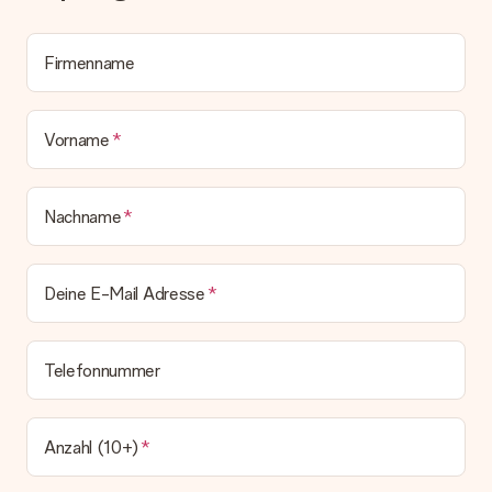
Alle Lieferungen erfolgen ohne Rechnung und/oder
Lieferschein. Die Rechnung zu deiner Bestellung erhältst du
zeitgleich mit der Bestätigungsmail und kannst sie jederzeit in
Firmenname
deinem MySurprise Account einsehen. Du kannst das
Geschenk also direkt beim Empfänger liefern lassen und es
bleibt eine echte Überraschung!
Vorname
Nachname
Deine E-Mail Adresse
Telefonnummer
Anzahl (10+)