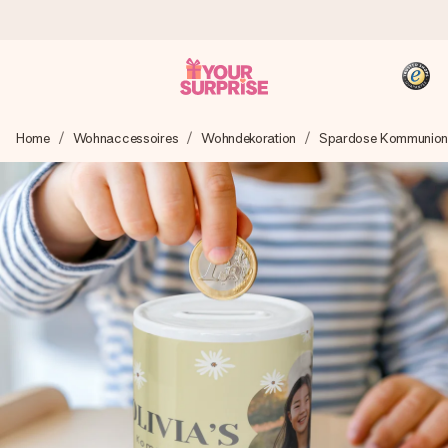
Heute bestellt, in 1 Werktag verschickt
Home
Wohnaccessoires
Wohndekoration
Spardose Kommunio
Wir bereiten dein Geschenk sorgfältig vor und schicken es
blitzschnell – damit du es genau zum richtigen Zeitpunkt
überreichen kannst, wenn es am meisten zählt.
4,8 (basierend auf +15.000 Bewertungen)
Unsere Geschenke begeistern. Kunden bewerten uns mit
4,8 bei Google Reviews (Gesamtergebnis aller Länder, in
die wir versenden).
+49 39292 929695