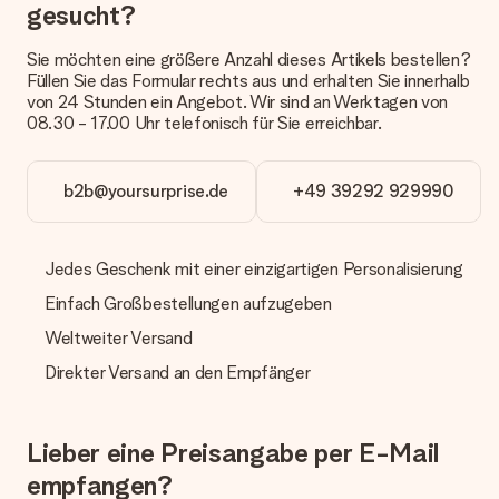
Derzeit können wir (noch) keine verschiedenen Lieferoptionen
gesucht?
anbieten. Das Geschenk, das bestellt wird, wird als Paket oder
Päckchen versendet. Möchtest du wissen, ob es als Paket
Sie möchten eine größere Anzahl dieses Artikels bestellen?
oder Päckchen geliefert wird, kontaktiere bitte unseren
Füllen Sie das Formular rechts aus und erhalten Sie innerhalb
Kundenservice.
von 24 Stunden ein Angebot. Wir sind an Werktagen von
08.30 - 17.00 Uhr telefonisch für Sie erreichbar.
Zahlung
Wie kann ich meine Bestellung bezahlen?
Wir bieten die folgenden Zahlungsoptionen an: Vorauskasse
b2b@yoursurprise.de
+49 39292 929990
mit normaler Überweisung, Sofortüberweisung, Paypal,
Kreditkarte oder auf Rechnung über Klarna. Bei einer
manuellen Überweisung verlängert sich die Lieferzeit des
Jedes Geschenk mit einer einzigartigen Personalisierung
Geschenks jedoch um 3 Werktage.
Einfach Großbestellungen aufzugeben
Geschenk empfangen
Weltweiter Versand
Was, wenn das Geschenk meine Erwartungen nicht
erfüllt?
Direkter Versand an den Empfänger
Sollte das Geschenk wider Erwarten deine Erwartungen nicht
erfüllen, bitten wir dich, unseren Kundenservice zu
kontaktieren. Dort wird dir umgehend ein passender
Lieber eine Preisangabe per E-Mail
Lösungsvorschlag unterbreitet.
empfangen?
Wird die Rechnung mit der Bestellung mitverschickt?