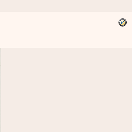
kannst, wenn es am meisten
den).