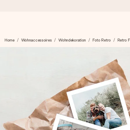
Heute bestellt, in 1 Werktag verschickt
Home
Wohnaccessoires
Wohndekoration
Foto Retro
Retro 
Wir bereiten dein Geschenk sorgfältig vor und schicken es bli
zählt.
4,8 (basierend auf +15.000 Bewertungen)
Unsere Geschenke begeistern. Kunden bewerten uns mit 4,8 be
+49 39292 929695
Montag - Freitag : 8:30 - 17:00 Uhr
Samstag - Sonntag : 8:30 - 13:00 Uhr