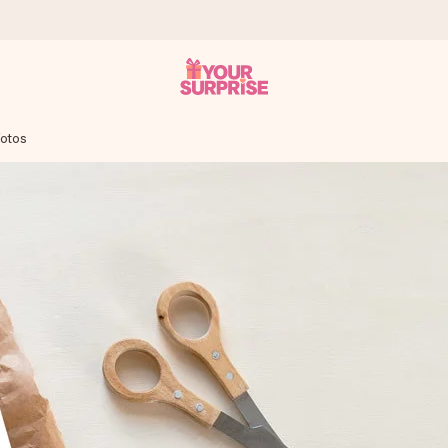
Fotos
tzschnell – damit du es genau zum richtigen Zeitpunkt überreichen 
i Google Reviews (Gesamtergebnis aller Länder, in die wir versen