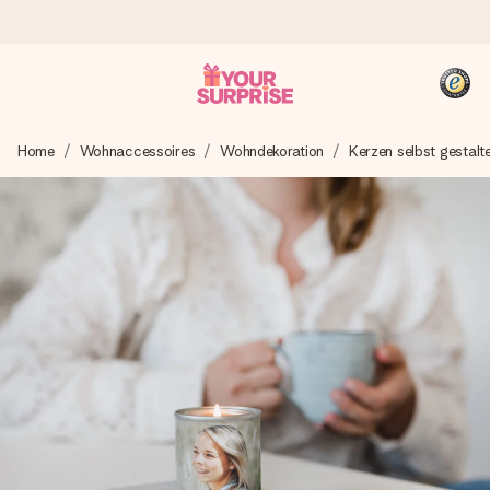
Heute bestellt, in 1 Werktag verschickt
Home
Wohnaccessoires
Wohndekoration
Kerzen selbst gestalt
Wir bereiten dein Geschenk sorgfältig vor und schicken es
blitzschnell – damit du es genau zum richtigen Zeitpunkt
überreichen kannst, wenn es am meisten zählt.
4,8 (basierend auf +15.000 Bewertungen)
Unsere Geschenke begeistern. Kunden bewerten uns mit
4,8 bei Google Reviews (Gesamtergebnis aller Länder, in
die wir versenden).
+49 39292 929695