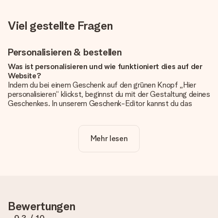
Viel gestellte Fragen
Personalisieren & bestellen
Was ist personalisieren und wie funktioniert dies auf der
Website?
Indem du bei einem Geschenk auf den grünen Knopf „Hier
personalisieren“ klickst, beginnst du mit der Gestaltung deines
Geschenkes. In unserem Geschenk-Editor kannst du das
Geschenk komplett nach Wunsch mit deinem eigenen Foto
und/oder Text gestalten. Wenn du möchtest, wählst du auch
noch eines unserer angebotenen Designs, um deinem
Mehr lesen
Geschenk die perfekte Ausstrahlung zu verleihen.
Ist die Personalisierung im Preis enthalten?
Der auf der Website angezeigte Preis ist inklusive der
Personalisierung. So ist und bleibt es übersichtlich!
Hat mein Foto die richtige Qualität?
Bewertungen
Wir möchten sicherstellen, dass du mit deinem Geschenk
rundum zufrieden bist. Deshalb ist es wichtig, qualitativ