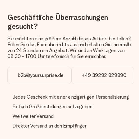
erfolgt.
Geschäftliche Überraschungen
Welche Lieferoptionen stehen zur Verfügung?
Derzeit können wir (noch) keine verschiedenen Lieferoptionen
gesucht?
anbieten. Das Geschenk, das bestellt wird, wird als Paket oder
Päckchen versendet. Möchtest du wissen, ob es als Paket
Sie möchten eine größere Anzahl dieses Artikels bestellen?
oder Päckchen geliefert wird, kontaktiere bitte unseren
Füllen Sie das Formular rechts aus und erhalten Sie innerhalb
Kundenservice.
von 24 Stunden ein Angebot. Wir sind an Werktagen von
08.30 - 17.00 Uhr telefonisch für Sie erreichbar.
Zahlung
Wie kann ich meine Bestellung bezahlen?
Wir bieten die folgenden Zahlungsoptionen an: Vorauskasse
b2b@yoursurprise.de
+49 39292 929990
mit normaler Überweisung, Sofortüberweisung, Paypal,
Kreditkarte oder auf Rechnung über Klarna. Bei einer
manuellen Überweisung verlängert sich die Lieferzeit des
Jedes Geschenk mit einer einzigartigen Personalisierung
Geschenks jedoch um 3 Werktage.
Einfach Großbestellungen aufzugeben
Geschenk empfangen
Weltweiter Versand
Was, wenn das Geschenk meine Erwartungen nicht
erfüllt?
Direkter Versand an den Empfänger
Sollte das Geschenk wider Erwarten deine Erwartungen nicht
erfüllen, bitten wir dich, unseren Kundenservice zu