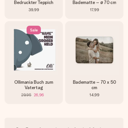
Bedruckter Teppich
Badematte – ø 70 cm
39,99
17,99
Sale
Ollimania Buch zum
Badematte – 70 x 50
Vatertag
cm
29,95
26,96
14,99