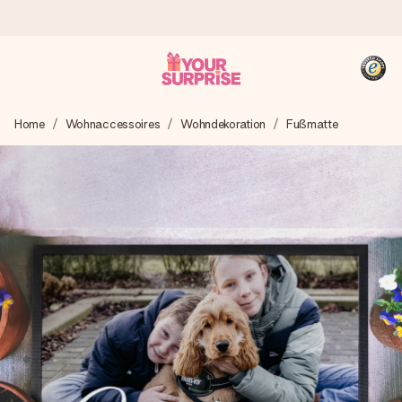
Heute bestellt, in 1 Werktag verschickt
Home
Wohnaccessoires
Wohndekoration
Fußmatte
Wir bereiten dein Geschenk sorgfältig vor und schicken es
blitzschnell – damit du es genau zum richtigen Zeitpunkt
überreichen kannst, wenn es am meisten zählt.
4,8 (basierend auf +15.000 Bewertungen)
Unsere Geschenke begeistern. Kunden bewerten uns mit
4,8 bei Google Reviews (Gesamtergebnis aller Länder, in
die wir versenden).
+49 39292 929695