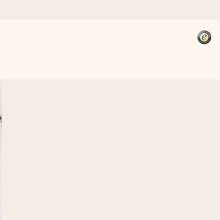
kannst, wenn es am meisten
den).