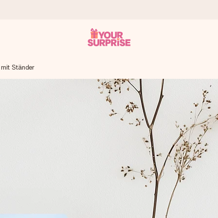
 mit Ständer
tzschnell – damit du es genau zum richtigen Zeitpunkt überreichen 
i Google Reviews (Gesamtergebnis aller Länder, in die wir versen