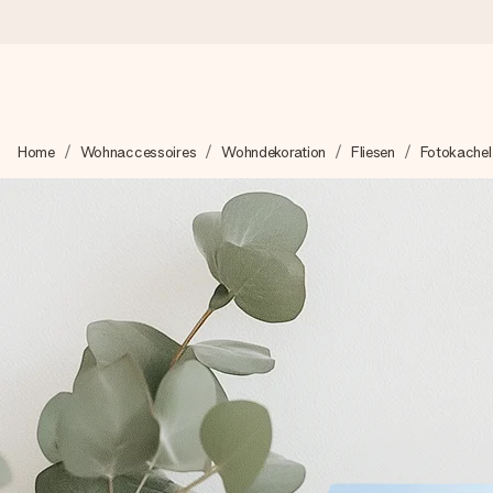
Heute bestellt, in 1 Werktag verschickt
Home
Wohnaccessoires
Wohndekoration
Fliesen
Fotokachel
Wir bereiten dein Geschenk sorgfältig vor und schicken es bli
zählt.
4,8 (basierend auf +15.000 Bewertungen)
Unsere Geschenke begeistern. Kunden bewerten uns mit 4,8 be
+49 39292 929695
Montag - Freitag : 8:30 - 17:00 Uhr
Samstag - Sonntag : 8:30 - 13:00 Uhr