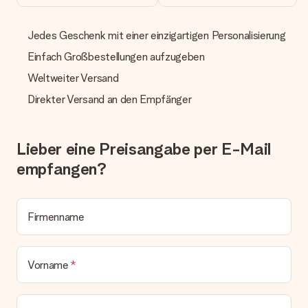
manuellen Überweisung verlängert sich die Lieferzeit des
Geschenks jedoch um 3 Werktage.
Jedes Geschenk mit einer einzigartigen Personalisierung
Geschenk empfangen
Einfach Großbestellungen aufzugeben
Was, wenn das Geschenk meine Erwartungen nicht
Weltweiter Versand
erfüllt?
Sollte das Geschenk wider Erwarten deine Erwartungen nicht
Direkter Versand an den Empfänger
erfüllen, bitten wir dich, unseren Kundenservice zu
kontaktieren. Dort wird dir umgehend ein passender
Lösungsvorschlag unterbreitet.
Lieber eine Preisangabe per E-Mail
Wird die Rechnung mit der Bestellung mitverschickt?
empfangen?
Alle Lieferungen erfolgen ohne Rechnung und/oder
Lieferschein. Die Rechnung zu deiner Bestellung erhältst du
zeitgleich mit der Bestätigungsmail und kannst sie jederzeit in
deinem MySurprise Account einsehen. Du kannst das
Firmenname
Geschenk also direkt beim Empfänger liefern lassen und es
bleibt eine echte Überraschung!
Vorname