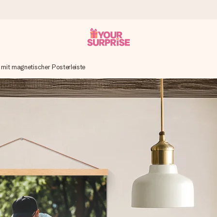
 mit magnetischer Posterleiste
tzschnell – damit du es genau zum richtigen Zeitpunkt überreichen 
i Google Reviews (Gesamtergebnis aller Länder, in die wir versen