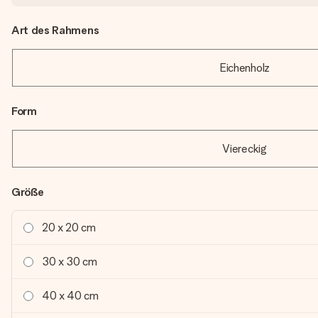
Art des Rahmens
Eichenholz
Form
Viereckig
Größe
20 x 20 cm
30 x 30 cm
40 x 40 cm