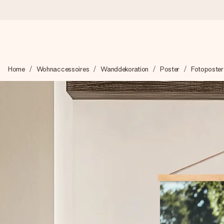
Heute bestellt, in 1 Werktag verschickt
Home
Wohnaccessoires
Wanddekoration
Poster
Fotoposter
Wir bereiten dein Geschenk sorgfältig vor und schicken es bli
zählt.
4,8 (basierend auf +15.000 Bewertungen)
Unsere Geschenke begeistern. Kunden bewerten uns mit 4,8 be
+49 39292 929695
Montag - Freitag : 8:30 - 17:00 Uhr
Samstag - Sonntag : 8:30 - 13:00 Uhr