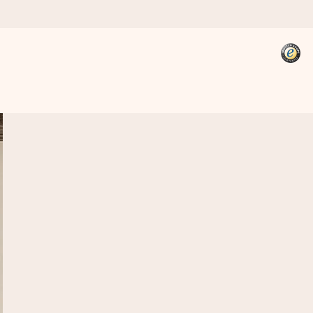
kannst, wenn es am meisten
den).