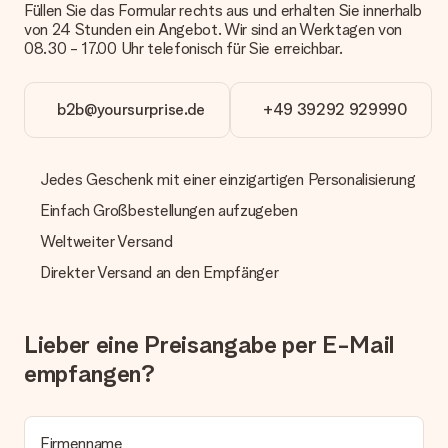
Füllen Sie das Formular rechts aus und erhalten Sie innerhalb
Wir bieten die folgenden Zahlungsoptionen an: Vorauskasse
von 24 Stunden ein Angebot. Wir sind an Werktagen von
mit normaler Überweisung, Sofortüberweisung, Paypal,
08.30 - 17.00 Uhr telefonisch für Sie erreichbar.
Kreditkarte oder auf Rechnung über Klarna. Bei einer
manuellen Überweisung verlängert sich die Lieferzeit des
Geschenks jedoch um 3 Werktage.
b2b@yoursurprise.de
+49 39292 929990
Geschenk empfangen
Was, wenn das Geschenk meine Erwartungen nicht
erfüllt?
Jedes Geschenk mit einer einzigartigen Personalisierung
Sollte das Geschenk wider Erwarten deine Erwartungen nicht
Einfach Großbestellungen aufzugeben
erfüllen, bitten wir dich, unseren Kundenservice zu
kontaktieren. Dort wird dir umgehend ein passender
Weltweiter Versand
Lösungsvorschlag unterbreitet.
Direkter Versand an den Empfänger
Wird die Rechnung mit der Bestellung mitverschickt?
Alle Lieferungen erfolgen ohne Rechnung und/oder
Lieferschein. Die Rechnung zu deiner Bestellung erhältst du
Lieber eine Preisangabe per E-Mail
zeitgleich mit der Bestätigungsmail und kannst sie jederzeit in
empfangen?
deinem MySurprise Account einsehen. Du kannst das
Geschenk also direkt beim Empfänger liefern lassen und es
bleibt eine echte Überraschung!
Firmenname