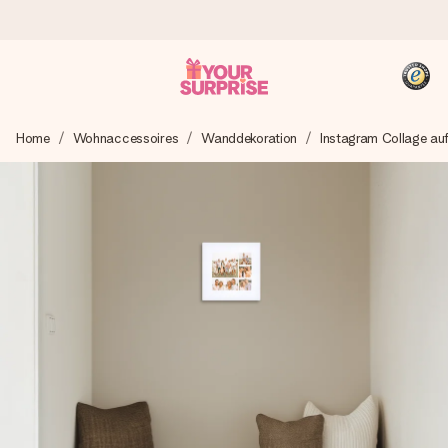
Heute bestellt, in 1 Werktag verschickt
Home
Wohnaccessoires
Wanddekoration
Instagram Collage au
Wir bereiten dein Geschenk sorgfältig vor und schicken es
blitzschnell – damit du es genau zum richtigen Zeitpunkt
überreichen kannst, wenn es am meisten zählt.
4,8 (basierend auf +15.000 Bewertungen)
Unsere Geschenke begeistern. Kunden bewerten uns mit
4,8 bei Google Reviews (Gesamtergebnis aller Länder, in
die wir versenden).
+49 39292 929695