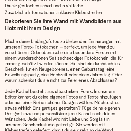
Druck: gestochen scharf und in Vollfarbe
Zusätzliche Informationen: inklusive Klebestreifen
Dekorieren Sie Ihre Wand mit Wandbildern aus
Holz mit Ihrem Design
Mache deine Lieblingsfotos zu bleibenden Erinnerungen mit
unseren Forex-Fotokacheln – perfekt, um jede Wand zu
verschönern. Oder überrasche eine besondere Person mit
einem wunderschönen Set sechseckiger Fotokacheln, die für
immer geschätzt werden können. Sie sind ein durchdachtes
Geschenk für ein Neugeborenes, einen Geburtstag, eine
Einweihungsparty, eine Hochzeit oder einen Jahrestag. Oder
warum schenkst du sie nicht zur Feier eines Abschlusses?
Jede Kachel besteht aus ultrastarkem Forex. In unserem
Editor kannst du deine eigenen Fotos und Texte hinzufügen
oder aus einer Reihe schöner Designs wählen. Möchtest du
etwas wirklich Einzigartiges gestalten? Füge deine eigenen
Designs hinzu und personalisiere jede Kachel nach deinen
Wünschen. Jede Kachel wird mit Liebe und Sorgfalt in
unserem Geschenkstudio gefertigt. Sie werden mit
Klebestreifen geliefert, damit du sie direkt an die Wand