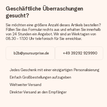
Lieferzeit, Lieferoptionen und Versandkosten
Geschäftliche Überraschungen
Kann ich ein Lieferdatum wählen?
gesucht?
Bedauerlicherweise ist es momentan (noch) nicht möglich, das
Geschenk zu einem Wunschtermin liefern zu lassen.
Sie möchten eine größere Anzahl dieses Artikels bestellen?
Wie lange dauert die Lieferzeit und wann werde ich mein
Füllen Sie das Formular rechts aus und erhalten Sie innerhalb
Geschenk erhalten?
von 24 Stunden ein Angebot. Wir sind an Werktagen von
Die aktuelle Lieferzeit steht jeweils auf der Produktseite bei
08.30 - 17.00 Uhr telefonisch für Sie erreichbar.
dem Geschenk vermeldet. Du kannst darauf vertrauen, dass
eine fristgerechte Lieferung durch unsere Lieferdienste
erfolgt.
b2b@yoursurprise.de
+49 39292 929990
Welche Lieferoptionen stehen zur Verfügung?
Derzeit können wir (noch) keine verschiedenen Lieferoptionen
anbieten. Das Geschenk, das bestellt wird, wird als Paket oder
Jedes Geschenk mit einer einzigartigen Personalisierung
Päckchen versendet. Möchtest du wissen, ob es als Paket
Einfach Großbestellungen aufzugeben
oder Päckchen geliefert wird, kontaktiere bitte unseren
Kundenservice.
Weltweiter Versand
Zahlung
Direkter Versand an den Empfänger
Wie kann ich meine Bestellung bezahlen?
Wir bieten die folgenden Zahlungsoptionen an: Vorauskasse