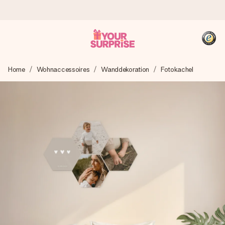
Heute bestellt, in 1 Werktag verschickt
Home
Wohnaccessoires
Wanddekoration
Fotokachel
Wir bereiten dein Geschenk sorgfältig vor und schicken es
blitzschnell – damit du es genau zum richtigen Zeitpunkt
überreichen kannst, wenn es am meisten zählt.
4,8 (basierend auf +15.000 Bewertungen)
Unsere Geschenke begeistern. Kunden bewerten uns mit
4,8 bei Google Reviews (Gesamtergebnis aller Länder, in
die wir versenden).
+49 39292 929695