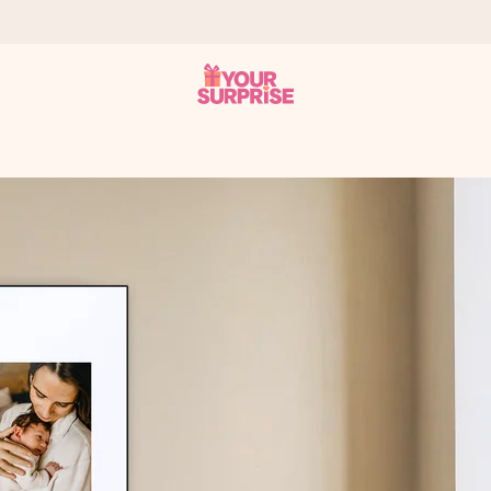
tzschnell – damit du es genau zum richtigen Zeitpunkt überreichen 
i Google Reviews (Gesamtergebnis aller Länder, in die wir versen