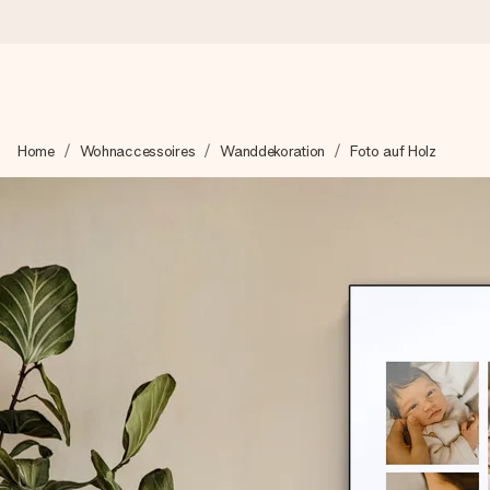
Heute bestellt, in 1 Werktag verschickt
Home
Wohnaccessoires
Wanddekoration
Foto auf Holz
Wir bereiten dein Geschenk sorgfältig vor und schicken es bli
zählt.
4,8 (basierend auf +15.000 Bewertungen)
Unsere Geschenke begeistern. Kunden bewerten uns mit 4,8 be
+49 39292 929695
Montag - Freitag : 8:30 - 17:00 Uhr
Samstag - Sonntag : 8:30 - 13:00 Uhr