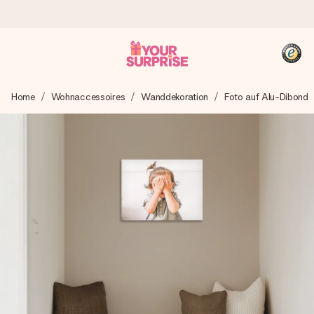
Heute bestellt, in 1 Werktag verschickt
Home
Wohnaccessoires
Wanddekoration
Foto auf Alu-Dibond
Wir bereiten dein Geschenk sorgfältig vor und schicken es
blitzschnell – damit du es genau zum richtigen Zeitpunkt
überreichen kannst, wenn es am meisten zählt.
4,8 (basierend auf +15.000 Bewertungen)
Unsere Geschenke begeistern. Kunden bewerten uns mit
4,8 bei Google Reviews (Gesamtergebnis aller Länder, in
die wir versenden).
+49 39292 929695