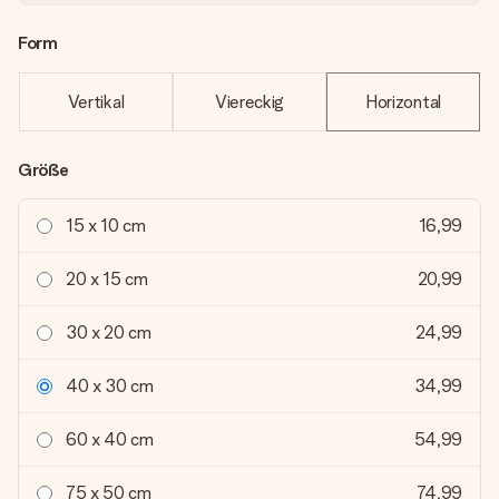
Form
Vertikal
Viereckig
Horizontal
Größe
15 x 10 cm
16,99
20 x 15 cm
20,99
30 x 20 cm
24,99
40 x 30 cm
34,99
60 x 40 cm
54,99
75 x 50 cm
74,99