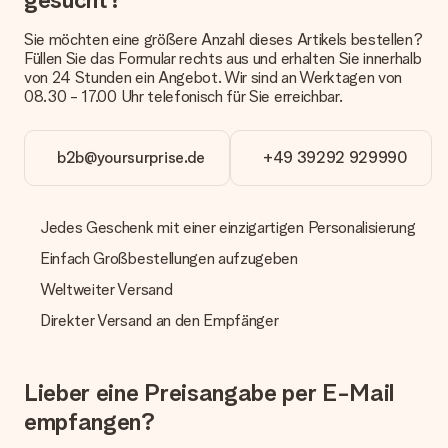
Zahlung
Wie kann ich meine Bestellung bezahlen?
Sie möchten eine größere Anzahl dieses Artikels bestellen?
Wir bieten die folgenden Zahlungsoptionen an: Vorauskasse
Füllen Sie das Formular rechts aus und erhalten Sie innerhalb
mit normaler Überweisung, Sofortüberweisung, Paypal,
von 24 Stunden ein Angebot. Wir sind an Werktagen von
Kreditkarte oder auf Rechnung über Klarna. Bei einer
08.30 - 17.00 Uhr telefonisch für Sie erreichbar.
manuellen Überweisung verlängert sich die Lieferzeit des
Geschenks jedoch um 3 Werktage.
b2b@yoursurprise.de
+49 39292 929990
Geschenk empfangen
Was, wenn das Geschenk meine Erwartungen nicht
erfüllt?
Jedes Geschenk mit einer einzigartigen Personalisierung
Sollte das Geschenk wider Erwarten deine Erwartungen nicht
Einfach Großbestellungen aufzugeben
erfüllen, bitten wir dich, unseren Kundenservice zu
kontaktieren. Dort wird dir umgehend ein passender
Weltweiter Versand
Lösungsvorschlag unterbreitet.
Direkter Versand an den Empfänger
Wird die Rechnung mit der Bestellung mitverschickt?
Alle Lieferungen erfolgen ohne Rechnung und/oder
Lieferschein. Die Rechnung zu deiner Bestellung erhältst du
Lieber eine Preisangabe per E-Mail
zeitgleich mit der Bestätigungsmail und kannst sie jederzeit in
deinem MySurprise Account einsehen. Du kannst das
empfangen?
Geschenk also direkt beim Empfänger liefern lassen und es