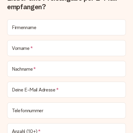
Alle Lieferungen erfolgen ohne Rechnung und/oder
empfangen?
Lieferschein. Die Rechnung zu deiner Bestellung erhältst du
zeitgleich mit der Bestätigungsmail und kannst sie jederzeit in
deinem MySurprise Account einsehen. Du kannst das
Geschenk also direkt beim Empfänger liefern lassen und es
Firmenname
bleibt eine echte Überraschung!
Vorname
Nachname
Deine E-Mail Adresse
Telefonnummer
Anzahl (10+)