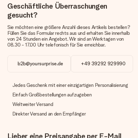
Geschäftliche Überraschungen
anbieten. Das Geschenk, das bestellt wird, wird als Paket oder
Päckchen versendet. Möchtest du wissen, ob es als Paket
gesucht?
oder Päckchen geliefert wird, kontaktiere bitte unseren
Kundenservice.
Sie möchten eine größere Anzahl dieses Artikels bestellen?
Füllen Sie das Formular rechts aus und erhalten Sie innerhalb
Zahlung
von 24 Stunden ein Angebot. Wir sind an Werktagen von
Wie kann ich meine Bestellung bezahlen?
08.30 - 17.00 Uhr telefonisch für Sie erreichbar.
Wir bieten die folgenden Zahlungsoptionen an: Vorauskasse
mit normaler Überweisung, Sofortüberweisung, Paypal,
Kreditkarte oder auf Rechnung über Klarna. Bei einer
b2b@yoursurprise.de
+49 39292 929990
manuellen Überweisung verlängert sich die Lieferzeit des
Geschenks jedoch um 3 Werktage.
Jedes Geschenk mit einer einzigartigen Personalisierung
Geschenk empfangen
Einfach Großbestellungen aufzugeben
Was, wenn das Geschenk meine Erwartungen nicht
erfüllt?
Weltweiter Versand
Sollte das Geschenk wider Erwarten deine Erwartungen nicht
erfüllen, bitten wir dich, unseren Kundenservice zu
Direkter Versand an den Empfänger
kontaktieren. Dort wird dir umgehend ein passender
Lösungsvorschlag unterbreitet.
Lieber eine Preisangabe per E-Mail
Wird die Rechnung mit der Bestellung mitverschickt?