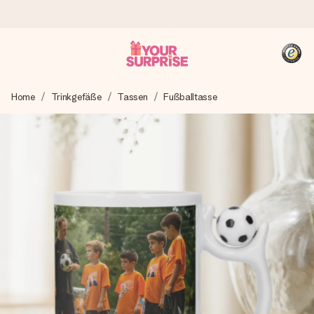
Heute bestellt, in 1 Werktag verschickt
Home
Trinkgefäße
Tassen
Fußballtasse
Wir bereiten dein Geschenk sorgfältig vor und schicken es
blitzschnell – damit du es genau zum richtigen Zeitpunkt
überreichen kannst, wenn es am meisten zählt.
4,8 (basierend auf +15.000 Bewertungen)
Unsere Geschenke begeistern. Kunden bewerten uns mit
4,8 bei Google Reviews (Gesamtergebnis aller Länder, in
die wir versenden).
+49 39292 929695