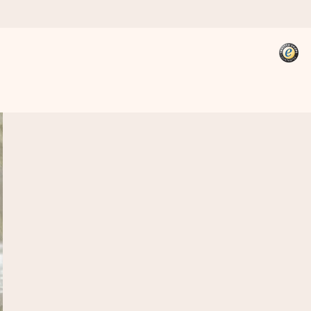
kannst, wenn es am meisten
den).