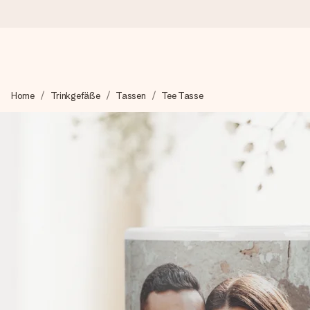
Heute bestellt, in 1 Werktag verschickt
Home
Trinkgefäße
Tassen
Tee Tasse
Wir bereiten dein Geschenk sorgfältig vor und schicken es bli
zählt.
4,8 (basierend auf +15.000 Bewertungen)
Unsere Geschenke begeistern. Kunden bewerten uns mit 4,8 be
+49 39292 929695
Montag - Freitag : 8:30 - 17:00 Uhr
Samstag - Sonntag : 8:30 - 13:00 Uhr