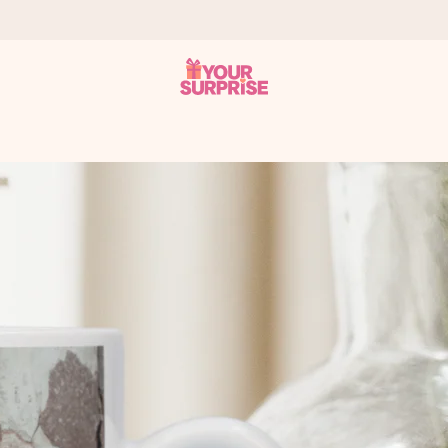
tzschnell – damit du es genau zum richtigen Zeitpunkt überreichen 
i Google Reviews (Gesamtergebnis aller Länder, in die wir versen