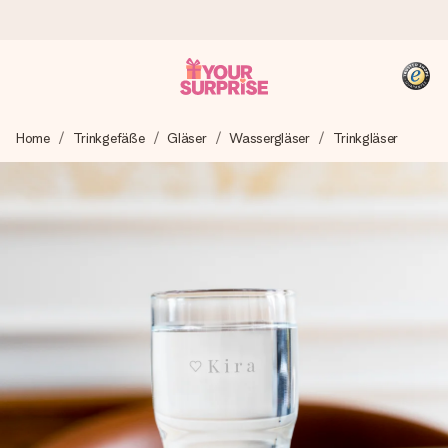
Heute bestellt, in 1 Werktag verschickt
Home
Trinkgefäße
Gläser
Wassergläser
Trinkgläser
Wir bereiten dein Geschenk sorgfältig vor und schicken es
blitzschnell – damit du es genau zum richtigen Zeitpunkt
überreichen kannst, wenn es am meisten zählt.
4,8 (basierend auf +15.000 Bewertungen)
Unsere Geschenke begeistern. Kunden bewerten uns mit
4,8 bei Google Reviews (Gesamtergebnis aller Länder, in
die wir versenden).
+49 39292 929695