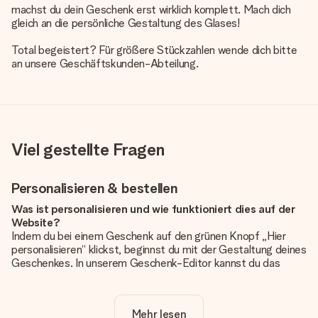
machst du dein Geschenk erst wirklich komplett. Mach dich
gleich an die persönliche Gestaltung des Glases!
Total begeistert? Für größere Stückzahlen wende dich bitte
an unsere Geschäftskunden-Abteilung.
Viel gestellte Fragen
Personalisieren & bestellen
Was ist personalisieren und wie funktioniert dies auf der
Website?
Indem du bei einem Geschenk auf den grünen Knopf „Hier
personalisieren“ klickst, beginnst du mit der Gestaltung deines
Geschenkes. In unserem Geschenk-Editor kannst du das
Geschenk komplett nach Wunsch mit deinem eigenen Foto
und/oder Text gestalten. Wenn du möchtest, wählst du auch
noch eines unserer angebotenen Designs, um deinem
Mehr lesen
Geschenk die perfekte Ausstrahlung zu verleihen.