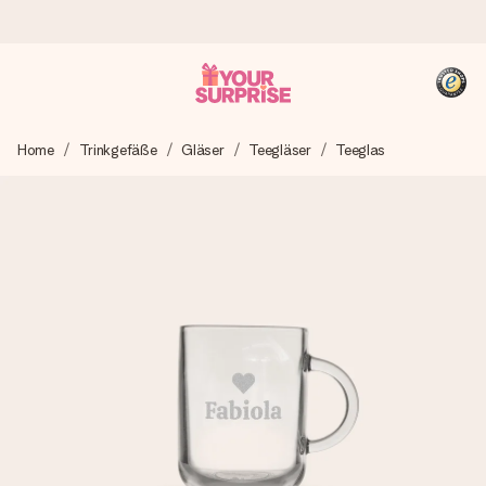
Heute bestellt, in 1 Werktag verschickt
Home
Trinkgefäße
Gläser
Teegläser
Teeglas
Wir bereiten dein Geschenk sorgfältig vor und schicken es
blitzschnell – damit du es genau zum richtigen Zeitpunkt
überreichen kannst, wenn es am meisten zählt.
4,8 (basierend auf +15.000 Bewertungen)
Unsere Geschenke begeistern. Kunden bewerten uns mit
4,8 bei Google Reviews (Gesamtergebnis aller Länder, in
die wir versenden).
+49 39292 929695