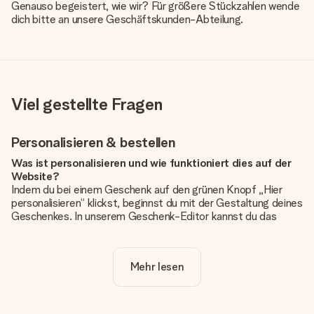
Genauso begeistert, wie wir? Für größere Stückzahlen wende
dich bitte an unsere Geschäftskunden-Abteilung.
Viel gestellte Fragen
Personalisieren & bestellen
Was ist personalisieren und wie funktioniert dies auf der
Website?
Indem du bei einem Geschenk auf den grünen Knopf „Hier
personalisieren“ klickst, beginnst du mit der Gestaltung deines
Geschenkes. In unserem Geschenk-Editor kannst du das
Geschenk komplett nach Wunsch mit deinem eigenen Foto
und/oder Text gestalten. Wenn du möchtest, wählst du auch
noch eines unserer angebotenen Designs, um deinem
Mehr lesen
Geschenk die perfekte Ausstrahlung zu verleihen.
Ist die Personalisierung im Preis enthalten?
Der auf der Website angezeigte Preis ist inklusive der