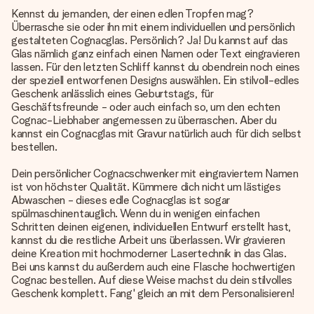
Kennst du jemanden, der einen edlen Tropfen mag?
Überrasche sie oder ihn mit einem individuellen und persönlich
gestalteten Cognacglas. Persönlich? Ja! Du kannst auf das
Glas nämlich ganz einfach einen Namen oder Text eingravieren
lassen. Für den letzten Schliff kannst du obendrein noch eines
der speziell entworfenen Designs auswählen. Ein stilvoll-edles
Geschenk anlässlich eines Geburtstags, für
Geschäftsfreunde - oder auch einfach so, um den echten
Cognac-Liebhaber angemessen zu überraschen. Aber du
kannst ein Cognacglas mit Gravur natürlich auch für dich selbst
bestellen.
Dein persönlicher Cognacschwenker mit eingraviertem Namen
ist von höchster Qualität. Kümmere dich nicht um lästiges
Abwaschen - dieses edle Cognacglas ist sogar
spülmaschinentauglich. Wenn du in wenigen einfachen
Schritten deinen eigenen, individuellen Entwurf erstellt hast,
kannst du die restliche Arbeit uns überlassen. Wir gravieren
deine Kreation mit hochmoderner Lasertechnik in das Glas.
Bei uns kannst du außerdem auch eine Flasche hochwertigen
Cognac bestellen. Auf diese Weise machst du dein stilvolles
Geschenk komplett. Fang' gleich an mit dem Personalisieren!