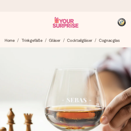
Heute bestellt, in 1 Werktag verschickt
Home
Trinkgefäße
Gläser
Cocktailgläser
Cognacglas
Wir bereiten dein Geschenk sorgfältig vor und schicken es
blitzschnell – damit du es genau zum richtigen Zeitpunkt
überreichen kannst, wenn es am meisten zählt.
4,8 (basierend auf +15.000 Bewertungen)
Unsere Geschenke begeistern. Kunden bewerten uns mit
4,8 bei Google Reviews (Gesamtergebnis aller Länder, in
die wir versenden).
+49 39292 929695