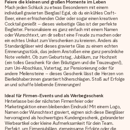
Feiere die kleinen und großen Momente im Leben
Mach jeden Schluck zu etwas Besonderem mit einem
individuell gravierten Bierglas
! Egal, ob du ein kühles Craft-
Beer, einen erfrischenden Cider oder sogar einen kreativen
Cocktail genießt – dieses vielseitige Glas ist der perfekte
Begleiter. Personalisiere es ganz einfach mit einem Namen
oder Wunschtext, um dir selbst eine Freude zu machen oder
ein echtes Unikat zum Verschenken zu kreieren. Anders als
Standardgläser wird dieses gravierte Glas zu einem echten
Erinnerungsstück, das jedem Anstoßen eine ganz persönliche
Note verleiht. Ob zum Geburtstag, Jubiläum, zur Hochzeit
(ein tolles Geschenk für den Bräutigam und die Trauzeugen!),
zum Uni-Abschluss, Vatertag, zur Pensionierung oder für
andere Meilensteine – dieses Geschenk lässt die Herzen von
Bierliebhaber:innen garantiert höherschlagen. Stoß auf Erfolge
an und schaffe bleibende Erinnerungen!
Ideal für Firmen-Events und als Werbegeschenk
Hinterlasse bei der nächsten Firmenfeier oder
Marketingaktion einen bleibenden Eindruck! Mit einem Logo,
Namen oder Wunschtext graviert, eignen sich diese Biergläser
hervorragend als hochwertiges Kundengeschenk, gebrandeter
Werbeartikel oder kleine Aufmerksamkeit für dein Team.
Perfekt, um Firmenjubiläen, gemeinsame Erfolge oder die