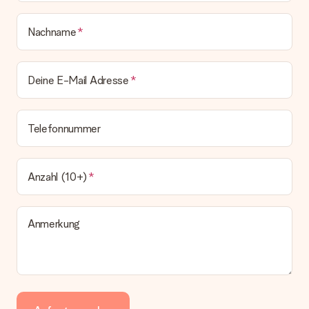
Päckchen versendet. Möchtest du wissen, ob es als Paket
oder Päckchen geliefert wird, kontaktiere bitte unseren
Nachname
Kundenservice.
Zahlung
Deine E-Mail Adresse
Wie kann ich meine Bestellung bezahlen?
Wir bieten die folgenden Zahlungsoptionen an: Vorauskasse
mit normaler Überweisung, Sofortüberweisung, Paypal,
Kreditkarte oder auf Rechnung über Klarna. Bei einer
Telefonnummer
manuellen Überweisung verlängert sich die Lieferzeit des
Geschenks jedoch um 3 Werktage.
Geschenk empfangen
Anzahl (10+)
Was, wenn das Geschenk meine Erwartungen nicht
erfüllt?
Sollte das Geschenk wider Erwarten deine Erwartungen nicht
Anmerkung
erfüllen, bitten wir dich, unseren Kundenservice zu
kontaktieren. Dort wird dir umgehend ein passender
Lösungsvorschlag unterbreitet.
Wird die Rechnung mit der Bestellung mitverschickt?
Alle Lieferungen erfolgen ohne Rechnung und/oder