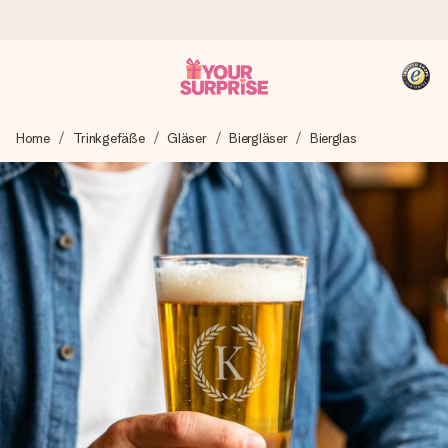
Heute bestellt, in 1 Werktag verschickt
Home
Trinkgefäße
Gläser
Biergläser
Bierglas
Wir bereiten dein Geschenk sorgfältig vor und schicken es
blitzschnell – damit du es genau zum richtigen Zeitpunkt
überreichen kannst, wenn es am meisten zählt.
4,8 (basierend auf +15.000 Bewertungen)
Unsere Geschenke begeistern. Kunden bewerten uns mit
4,8 bei Google Reviews (Gesamtergebnis aller Länder, in
die wir versenden).
+49 39292 929695