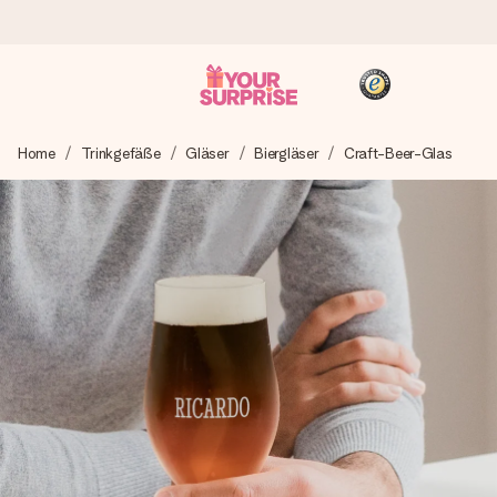
Heute bestellt, in 1 Werktag verschickt
Home
Trinkgefäße
Gläser
Biergläser
Craft-Beer-Glas
Wir bereiten dein Geschenk sorgfältig vor und schicken es
blitzschnell – damit du es genau zum richtigen Zeitpunkt
überreichen kannst, wenn es am meisten zählt.
4,8 (basierend auf +15.000 Bewertungen)
Unsere Geschenke begeistern. Kunden bewerten uns mit
4,8 bei Google Reviews (Gesamtergebnis aller Länder, in
die wir versenden).
+49 39292 929695