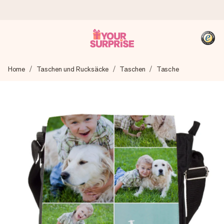
Heute bestellt, in 1 Werktag verschickt
Home
Taschen und Rucksäcke
Taschen
Tasche
Wir bereiten dein Geschenk sorgfältig vor und schicken es
blitzschnell – damit du es genau zum richtigen Zeitpunkt
überreichen kannst, wenn es am meisten zählt.
4,8 (basierend auf +15.000 Bewertungen)
Unsere Geschenke begeistern. Kunden bewerten uns mit
4,8 bei Google Reviews (Gesamtergebnis aller Länder, in
die wir versenden).
+49 39292 929695