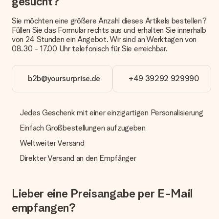
gesucht?
Derzeit können wir (noch) keine verschiedenen Lieferoptionen
anbieten. Das Geschenk, das bestellt wird, wird als Paket oder
Sie möchten eine größere Anzahl dieses Artikels bestellen?
Päckchen versendet. Möchtest du wissen, ob es als Paket
Füllen Sie das Formular rechts aus und erhalten Sie innerhalb
oder Päckchen geliefert wird, kontaktiere bitte unseren
von 24 Stunden ein Angebot. Wir sind an Werktagen von
Kundenservice.
08.30 - 17.00 Uhr telefonisch für Sie erreichbar.
Zahlung
Wie kann ich meine Bestellung bezahlen?
b2b@yoursurprise.de
+49 39292 929990
Wir bieten die folgenden Zahlungsoptionen an: Vorauskasse
mit normaler Überweisung, Sofortüberweisung, Paypal,
Kreditkarte oder auf Rechnung über Klarna. Bei einer
Jedes Geschenk mit einer einzigartigen Personalisierung
manuellen Überweisung verlängert sich die Lieferzeit des
Geschenks jedoch um 3 Werktage.
Einfach Großbestellungen aufzugeben
Geschenk empfangen
Weltweiter Versand
Was, wenn das Geschenk meine Erwartungen nicht
Direkter Versand an den Empfänger
erfüllt?
Sollte das Geschenk wider Erwarten deine Erwartungen nicht
erfüllen, bitten wir dich, unseren Kundenservice zu
Lieber eine Preisangabe per E-Mail
kontaktieren. Dort wird dir umgehend ein passender
Lösungsvorschlag unterbreitet.
empfangen?