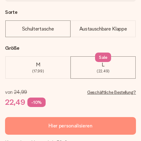
Sorte
Schultertasche
Austauschbare Klappe
Größe
Sale
M
L
(17,99)
(22,49)
von
24,99
Geschäftliche Bestellung?
22,49
-10%
Hier personalisieren