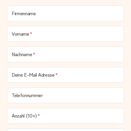
Wird die Rechnung mit der Bestellung mitverschickt?
Alle Lieferungen erfolgen ohne Rechnung und/oder
Lieferschein. Die Rechnung zu deiner Bestellung erhältst du
Firmenname
zeitgleich mit der Bestätigungsmail und kannst sie jederzeit in
deinem MySurprise Account einsehen. Du kannst das
Geschenk also direkt beim Empfänger liefern lassen und es
Vorname
bleibt eine echte Überraschung!
Nachname
Deine E-Mail Adresse
Telefonnummer
Anzahl (10+)