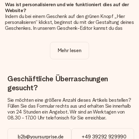
Was ist personalisieren und wie funktioniert dies auf der
Website?
Indem du bei einem Geschenk auf den grünen Knopf „Hier
personalisieren“ klickst, beginnst du mit der Gestaltung deines
Geschenkes. In unserem Geschenk-Editor kannst du das
Geschenk komplett nach Wunsch mit deinem eigenen Foto
und/oder Text gestalten. Wenn du möchtest, wählst du auch
noch eines unserer angebotenen Designs, um deinem
Mehr lesen
Geschenk die perfekte Ausstrahlung zu verleihen.
Ist die Personalisierung im Preis enthalten?
Der auf der Website angezeigte Preis ist inklusive der
Personalisierung. So ist und bleibt es übersichtlich!
Geschäftliche Überraschungen
gesucht?
Hat mein Foto die richtige Qualität?
Wir möchten sicherstellen, dass du mit deinem Geschenk
rundum zufrieden bist. Deshalb ist es wichtig, qualitativ
Sie möchten eine größere Anzahl dieses Artikels bestellen?
hochwertige Fotos zu verwenden. Wenn du dir nicht sicher
Füllen Sie das Formular rechts aus und erhalten Sie innerhalb
bist, ob dein Bild die erforderliche Qualität aufweist, wende
von 24 Stunden ein Angebot. Wir sind an Werktagen von
dich bitte an unseren Kundenservice und füge dein Foto
08.30 - 17.00 Uhr telefonisch für Sie erreichbar.
zusammen mit dem Geschenk bei, das du bestellen
möchtest. Unser Kundenservice kann dann die Qualität für
dich überprüfen!
b2b@yoursurprise.de
+49 39292 929990