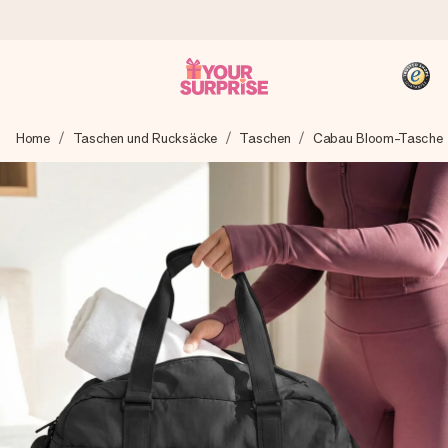
Heute bestellt, in 1 Werktag verschickt
Home
Taschen und Rucksäcke
Taschen
Cabau Bloom-Tasche
Wir bereiten dein Geschenk sorgfältig vor und schicken es
blitzschnell – damit du es genau zum richtigen Zeitpunkt
überreichen kannst, wenn es am meisten zählt.
4,8 (basierend auf +15.000 Bewertungen)
Unsere Geschenke begeistern. Kunden bewerten uns mit
4,8 bei Google Reviews (Gesamtergebnis aller Länder, in
die wir versenden).
+49 39292 929695