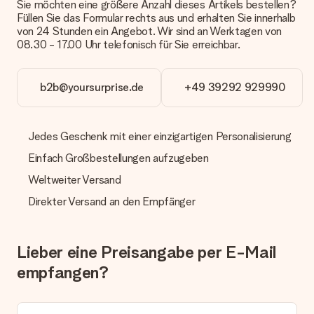
Kreditkarte oder auf Rechnung über Klarna. Bei einer
Sie möchten eine größere Anzahl dieses Artikels bestellen?
manuellen Überweisung verlängert sich die Lieferzeit des
Füllen Sie das Formular rechts aus und erhalten Sie innerhalb
Geschenks jedoch um 3 Werktage.
von 24 Stunden ein Angebot. Wir sind an Werktagen von
08.30 - 17.00 Uhr telefonisch für Sie erreichbar.
Geschenk empfangen
Was, wenn das Geschenk meine Erwartungen nicht
b2b@yoursurprise.de
+49 39292 929990
erfüllt?
Sollte das Geschenk wider Erwarten deine Erwartungen nicht
erfüllen, bitten wir dich, unseren Kundenservice zu
kontaktieren. Dort wird dir umgehend ein passender
Jedes Geschenk mit einer einzigartigen Personalisierung
Lösungsvorschlag unterbreitet.
Einfach Großbestellungen aufzugeben
Wird die Rechnung mit der Bestellung mitverschickt?
Weltweiter Versand
Alle Lieferungen erfolgen ohne Rechnung und/oder
Lieferschein. Die Rechnung zu deiner Bestellung erhältst du
Direkter Versand an den Empfänger
zeitgleich mit der Bestätigungsmail und kannst sie jederzeit in
deinem MySurprise Account einsehen. Du kannst das
Geschenk also direkt beim Empfänger liefern lassen und es
Lieber eine Preisangabe per E-Mail
bleibt eine echte Überraschung!
empfangen?