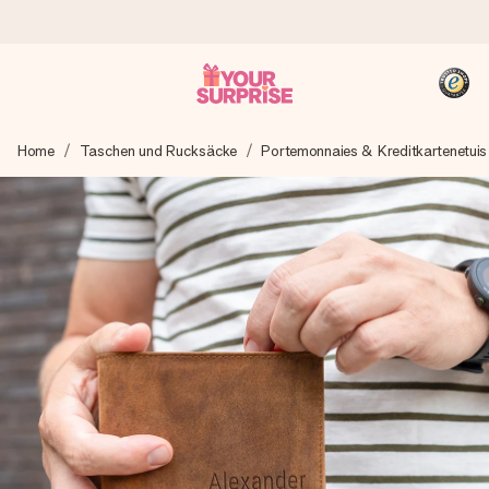
Heute bestellt, in 1 Werktag verschickt
Home
Taschen und Rucksäcke
Portemonnaies & Kreditkartenetuis
Wir bereiten dein Geschenk sorgfältig vor und schicken es
blitzschnell – damit du es genau zum richtigen Zeitpunkt
überreichen kannst, wenn es am meisten zählt.
4,8 (basierend auf +15.000 Bewertungen)
Unsere Geschenke begeistern. Kunden bewerten uns mit
4,8 bei Google Reviews (Gesamtergebnis aller Länder, in
die wir versenden).
+49 39292 929695