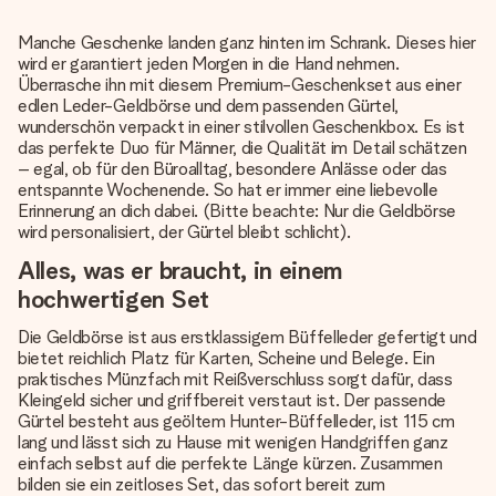
Manche Geschenke landen ganz hinten im Schrank. Dieses hier
wird er garantiert jeden Morgen in die Hand nehmen.
Überrasche ihn mit diesem Premium-Geschenkset aus einer
edlen Leder-Geldbörse und dem passenden Gürtel,
wunderschön verpackt in einer stilvollen Geschenkbox. Es ist
das perfekte Duo für Männer, die Qualität im Detail schätzen
– egal, ob für den Büroalltag, besondere Anlässe oder das
entspannte Wochenende. So hat er immer eine liebevolle
Erinnerung an dich dabei. (Bitte beachte: Nur die Geldbörse
wird personalisiert, der Gürtel bleibt schlicht).
Alles, was er braucht, in einem
hochwertigen Set
Die Geldbörse ist aus erstklassigem Büffelleder gefertigt und
bietet reichlich Platz für Karten, Scheine und Belege. Ein
praktisches Münzfach mit Reißverschluss sorgt dafür, dass
Kleingeld sicher und griffbereit verstaut ist. Der passende
Gürtel besteht aus geöltem Hunter-Büffelleder, ist 115 cm
lang und lässt sich zu Hause mit wenigen Handgriffen ganz
einfach selbst auf die perfekte Länge kürzen. Zusammen
bilden sie ein zeitloses Set, das sofort bereit zum