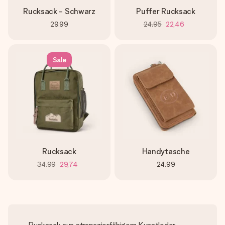
Rucksack - Schwarz
Puffer Rucksack
29,99
24,95
22,46
Sale
Rucksack
Handytasche
34,99
29,74
24,99