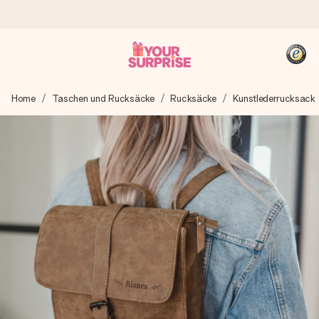
Heute bestellt, in 1 Werktag verschickt
Home
Taschen und Rucksäcke
Rucksäcke
Kunstlederrucksack
Wir bereiten dein Geschenk sorgfältig vor und schicken es
blitzschnell – damit du es genau zum richtigen Zeitpunkt
überreichen kannst, wenn es am meisten zählt.
4,8 (basierend auf +15.000 Bewertungen)
Unsere Geschenke begeistern. Kunden bewerten uns mit
4,8 bei Google Reviews (Gesamtergebnis aller Länder, in
die wir versenden).
+49 39292 929695