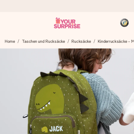
Heute bestellt, in 1 Werktag verschickt
Home
Taschen und Rucksäcke
Rucksäcke
Kinderrucksäcke - 
Wir bereiten dein Geschenk sorgfältig vor und schicken es
blitzschnell – damit du es genau zum richtigen Zeitpunkt
überreichen kannst, wenn es am meisten zählt.
4,8 (basierend auf +15.000 Bewertungen)
Unsere Geschenke begeistern. Kunden bewerten uns mit
4,8 bei Google Reviews (Gesamtergebnis aller Länder, in
die wir versenden).
+49 39292 929695