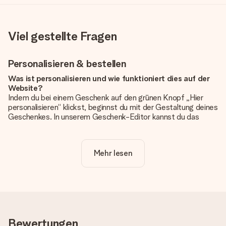
Viel gestellte Fragen
Personalisieren & bestellen
Was ist personalisieren und wie funktioniert dies auf der
Website?
Indem du bei einem Geschenk auf den grünen Knopf „Hier
personalisieren“ klickst, beginnst du mit der Gestaltung deines
Geschenkes. In unserem Geschenk-Editor kannst du das
Geschenk komplett nach Wunsch mit deinem eigenen Foto
und/oder Text gestalten. Wenn du möchtest, wählst du auch
noch eines unserer angebotenen Designs, um deinem
Mehr lesen
Geschenk die perfekte Ausstrahlung zu verleihen.
Ist die Personalisierung im Preis enthalten?
Der auf der Website angezeigte Preis ist inklusive der
Personalisierung. So ist und bleibt es übersichtlich!
Hat mein Foto die richtige Qualität?
Bewertungen
Wir möchten sicherstellen, dass du mit deinem Geschenk