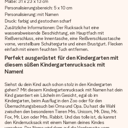
Maße: 31 x 23 x 13 cm
Personalisierungsbereich: 5 x 10 cm
Personalisierung: mit Namen
Druck: farbig und gestochen scharf
Zusätzliche Informationen: Der Rucksack hat eine
wasserabweisende Beschichtung, ein Hauptfach mit
Reißverschluss, eine Innentasche, eine Reißverschlusstasche
vorne, verstellbare Schultergurte und einen Brustgurt. Flecken
einfach mit einem feuchten Tuch entfernen.
Perfekt ausgerüstet für den Kindergarten mit
diesem süßen Kindergartenrucksack mit
Namen!
Siehst du dein Kind auch schon stolz in den Kindergarten
gehen? Mit diesem Kindergartenrucksack mit Namen hat dein
Kind garantiert ein Lächeln im Gesicht, egal ob im
Kindergarten, beim Ausflug in den Zoo oder für den
Übernachtungsbesuch bei Oma und Opa. Du hast die Wahl
zwischen den besonderen Tieren Mrs. Unicorn, Mr. Dino, Mr.
Fox, Mr. Lion oder Mrs. Rabbit. Und das tolle ist, du kannst
den Kinderrucksack mit einem Namen deines Kindes
versehen. Der Name wird dann auf die Vorderseite vom