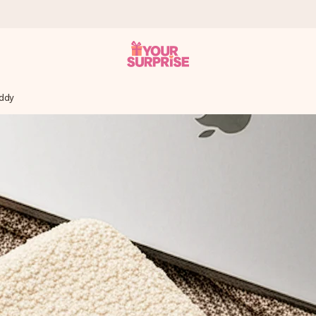
ddy
tzschnell – damit du es genau zum richtigen Zeitpunkt überreichen 
i Google Reviews (Gesamtergebnis aller Länder, in die wir versen