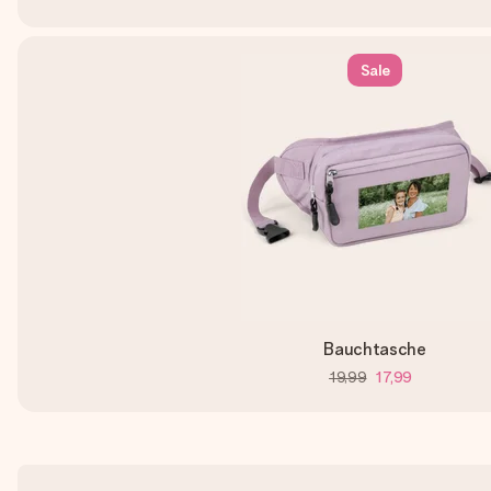
Sale
Bauchtasche
19,99
17,99