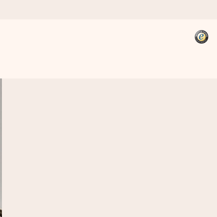
kannst, wenn es am meisten
den).