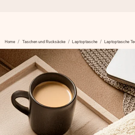
Heute bestellt, in 1 Werktag verschickt
Home
Taschen und Rucksäcke
Laptoptasche
Laptoptasche Te
Wir bereiten dein Geschenk sorgfältig vor und schicken es bli
zählt.
4,8 (basierend auf +15.000 Bewertungen)
Unsere Geschenke begeistern. Kunden bewerten uns mit 4,8 be
+49 39292 929695
Montag - Freitag : 8:30 - 17:00 Uhr
Samstag - Sonntag : 8:30 - 13:00 Uhr