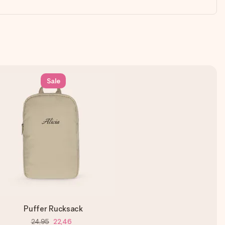
Sale
Puffer Rucksack
24,95
22,46