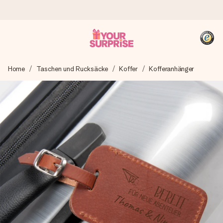
Heute bestellt, in 1 Werktag verschickt
Home
Taschen und Rucksäcke
Koffer
Kofferanhänger
Wir bereiten dein Geschenk sorgfältig vor und schicken es
blitzschnell – damit du es genau zum richtigen Zeitpunkt
überreichen kannst, wenn es am meisten zählt.
4,8 (basierend auf +15.000 Bewertungen)
Unsere Geschenke begeistern. Kunden bewerten uns mit
4,8 bei Google Reviews (Gesamtergebnis aller Länder, in
die wir versenden).
+49 39292 929695