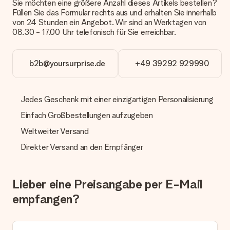
Sie möchten eine größere Anzahl dieses Artikels bestellen?
Päckchen versendet. Möchtest du wissen, ob es als Paket
Füllen Sie das Formular rechts aus und erhalten Sie innerhalb
oder Päckchen geliefert wird, kontaktiere bitte unseren
von 24 Stunden ein Angebot. Wir sind an Werktagen von
Kundenservice.
08.30 - 17.00 Uhr telefonisch für Sie erreichbar.
Zahlung
Wie kann ich meine Bestellung bezahlen?
b2b@yoursurprise.de
+49 39292 929990
Wir bieten die folgenden Zahlungsoptionen an: Vorauskasse
mit normaler Überweisung, Sofortüberweisung, Paypal,
Kreditkarte oder auf Rechnung über Klarna. Bei einer
manuellen Überweisung verlängert sich die Lieferzeit des
Jedes Geschenk mit einer einzigartigen Personalisierung
Geschenks jedoch um 3 Werktage.
Einfach Großbestellungen aufzugeben
Geschenk empfangen
Weltweiter Versand
Was, wenn das Geschenk meine Erwartungen nicht
Direkter Versand an den Empfänger
erfüllt?
Sollte das Geschenk wider Erwarten deine Erwartungen nicht
erfüllen, bitten wir dich, unseren Kundenservice zu
Lieber eine Preisangabe per E-Mail
kontaktieren. Dort wird dir umgehend ein passender
Lösungsvorschlag unterbreitet.
empfangen?
Wird die Rechnung mit der Bestellung mitverschickt?
Alle Lieferungen erfolgen ohne Rechnung und/oder