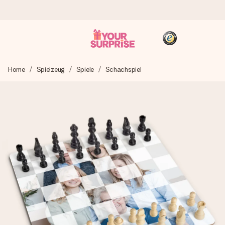
Heute bestellt, in 1 Werktag verschickt
Home
Spielzeug
Spiele
Schachspiel
Wir bereiten dein Geschenk sorgfältig vor und schicken es
blitzschnell – damit du es genau zum richtigen Zeitpunkt
überreichen kannst, wenn es am meisten zählt.
4,8 (basierend auf +15.000 Bewertungen)
Unsere Geschenke begeistern. Kunden bewerten uns mit
4,8 bei Google Reviews (Gesamtergebnis aller Länder, in
die wir versenden).
+49 39292 929695