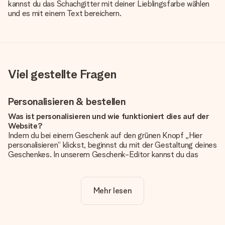
kannst du das Schachgitter mit deiner Lieblingsfarbe wählen
und es mit einem Text bereichern.
Viel gestellte Fragen
Personalisieren & bestellen
Was ist personalisieren und wie funktioniert dies auf der
Website?
Indem du bei einem Geschenk auf den grünen Knopf „Hier
personalisieren“ klickst, beginnst du mit der Gestaltung deines
Geschenkes. In unserem Geschenk-Editor kannst du das
Geschenk komplett nach Wunsch mit deinem eigenen Foto
und/oder Text gestalten. Wenn du möchtest, wählst du auch
noch eines unserer angebotenen Designs, um deinem
Mehr lesen
Geschenk die perfekte Ausstrahlung zu verleihen.
Ist die Personalisierung im Preis enthalten?
Der auf der Website angezeigte Preis ist inklusive der