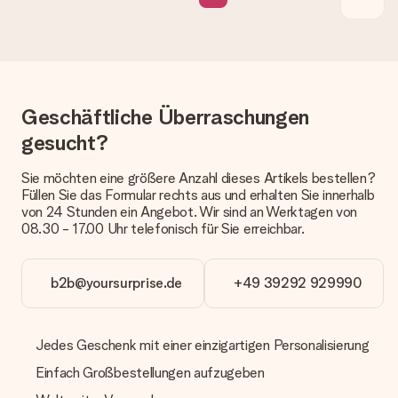
Wie lange dauert die Lieferzeit und wann werde ich mein
Geschenk erhalten?
Die aktuelle Lieferzeit steht jeweils auf der Produktseite bei
dem Geschenk vermeldet. Du kannst darauf vertrauen, dass
eine fristgerechte Lieferung durch unsere Lieferdienste
erfolgt.
Geschäftliche Überraschungen
Welche Lieferoptionen stehen zur Verfügung?
gesucht?
Derzeit können wir (noch) keine verschiedenen Lieferoptionen
anbieten. Das Geschenk, das bestellt wird, wird als Paket oder
Sie möchten eine größere Anzahl dieses Artikels bestellen?
Päckchen versendet. Möchtest du wissen, ob es als Paket
Füllen Sie das Formular rechts aus und erhalten Sie innerhalb
oder Päckchen geliefert wird, kontaktiere bitte unseren
von 24 Stunden ein Angebot. Wir sind an Werktagen von
Kundenservice.
08.30 - 17.00 Uhr telefonisch für Sie erreichbar.
Zahlung
Wie kann ich meine Bestellung bezahlen?
b2b@yoursurprise.de
+49 39292 929990
Wir bieten die folgenden Zahlungsoptionen an: Vorauskasse
mit normaler Überweisung, Sofortüberweisung, Paypal,
Kreditkarte oder auf Rechnung über Klarna. Bei einer
Jedes Geschenk mit einer einzigartigen Personalisierung
manuellen Überweisung verlängert sich die Lieferzeit des
Geschenks jedoch um 3 Werktage.
Einfach Großbestellungen aufzugeben