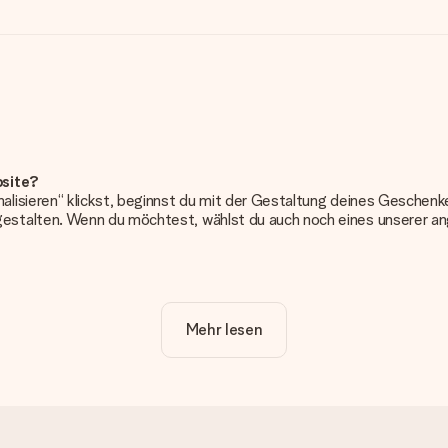
bsite?
alisieren“ klickst, beginnst du mit der Gestaltung deines Gesche
estalten. Wenn du möchtest, wählst du auch noch eines unserer 
erung. So ist und bleibt es übersichtlich!
Mehr lesen
frieden bist. Deshalb ist es wichtig, qualitativ hochwertige Fotos z
Kundenservice und füge dein Foto zusammen mit dem Geschenk bei, 
erden. Ist dies zu technisch oder möchtest du eine andere Bildda