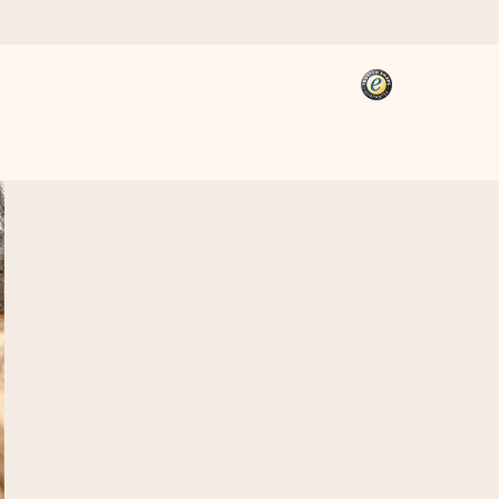
kannst, wenn es am meisten
den).