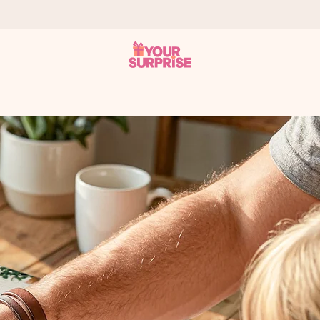
tzschnell – damit du es genau zum richtigen Zeitpunkt überreichen 
i Google Reviews (Gesamtergebnis aller Länder, in die wir versen