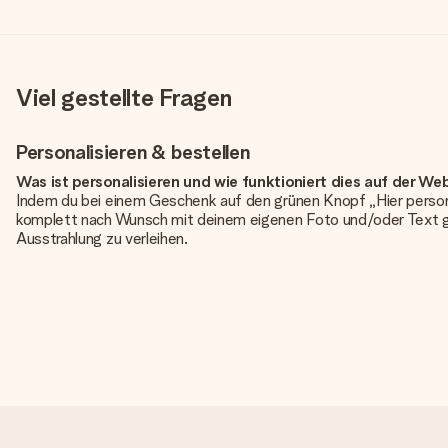
Viel gestellte Fragen
Personalisieren & bestellen
Was ist personalisieren und wie funktioniert dies auf der We
Indem du bei einem Geschenk auf den grünen Knopf „Hier person
komplett nach Wunsch mit deinem eigenen Foto und/oder Text g
Ausstrahlung zu verleihen.
Ist die Personalisierung im Preis enthalten?
Der auf der Website angezeigte Preis ist inklusive der Personalisi
Hat mein Foto die richtige Qualität?
Wir möchten sicherstellen, dass du mit deinem Geschenk rundum zu
erforderliche Qualität aufweist, wende dich bitte an unseren 
Qualität für dich überprüfen!
Welche Dateien kann ich hochladen?
Es können JPG und PNG Dateien in unseren Editor hochgeladen w