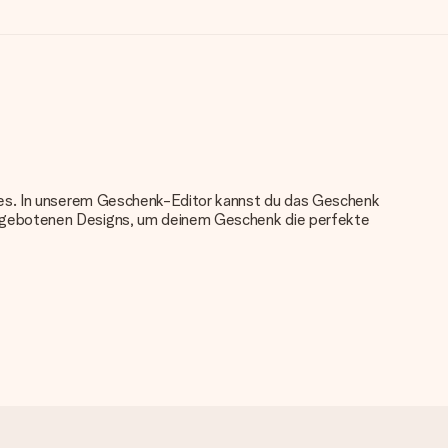
nkes. In unserem Geschenk-Editor kannst du das Geschenk
angebotenen Designs, um deinem Geschenk die perfekte
u verwenden. Wenn du dir nicht sicher bist, ob dein Bild die
das du bestellen möchtest. Unser Kundenservice kann dann die
tei verwenden? Kontaktiere bitte unseren Kundenservice, dort