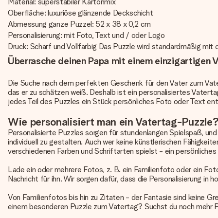
Material: superstabiler Kartonmix
Oberfläche: luxuriöse glänzende Deckschicht
Abmessung ganze Puzzel: 52 x 38 x 0,2 cm
Personalisierung: mit Foto, Text und / oder Logo
Druck: Scharf und Vollfarbig Das Puzzle wird standardmäßig mit 
Überrasche deinen Papa mit einem einzigartigen 
Die Suche nach dem perfekten Geschenk für den Vater zum Vater
das er zu schätzen weiß. Deshalb ist ein personalisiertes Vater
jedes Teil des Puzzles ein Stück persönliches Foto oder Text ent
Wie personalisiert man ein Vatertag-Puzzle
Personalisierte Puzzles sorgen für stundenlangen Spielspaß, und
individuell zu gestalten. Auch wer keine künstlerischen Fähigkeit
verschiedenen Farben und Schriftarten spielst - ein persönliches
Lade ein oder mehrere Fotos, z. B. ein Familienfoto oder ein F
Nachricht für ihn. Wir sorgen dafür, dass die Personalisierung i
Von Familienfotos bis hin zu Zitaten - der Fantasie sind keine G
einem besonderen Puzzle zum Vatertag? Suchst du noch mehr Pu