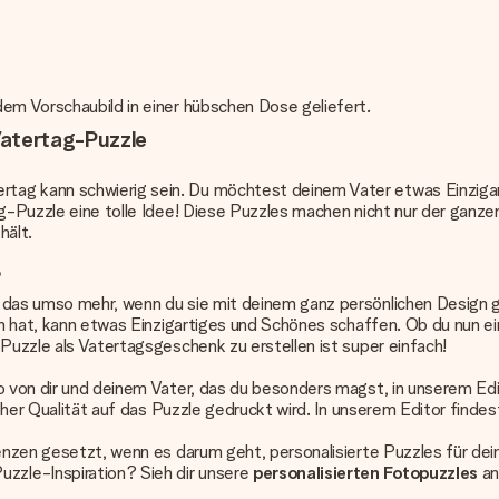
dem Vorschaubild in einer hübschen Dose geliefert.
Vatertag-Puzzle
tag kann schwierig sein. Du möchtest deinem Vater etwas Einziga
tag-Puzzle eine tolle Idee! Diese Puzzles machen nicht nur der gan
hält.
?
 das umso mehr, wenn du sie mit deinem ganz persönlichen Design ge
en hat, kann etwas Einzigartiges und Schönes schaffen. Ob du nun ei
 Puzzle als Vatertagsgeschenk zu erstellen ist super einfach!
oto von dir und deinem Vater, das du besonders magst, in unserem E
n hoher Qualität auf das Puzzle gedruckt wird. In unserem Editor fi
renzen gesetzt, wenn es darum geht, personalisierte Puzzles für dei
zzle-Inspiration? Sieh dir unsere
personalisierten Fotopuzzles
an