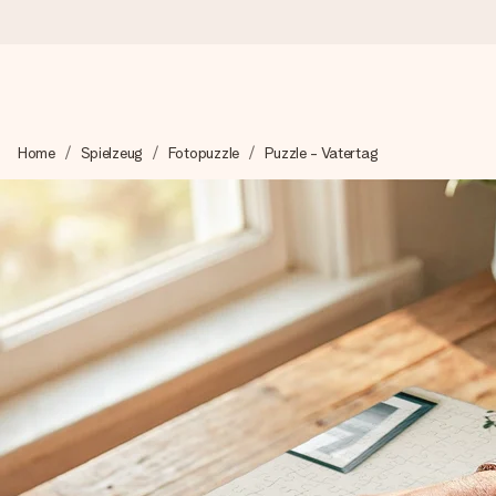
Heute bestellt, in 1 Werktag verschickt
Home
Spielzeug
Fotopuzzle
Puzzle - Vatertag
Wir bereiten dein Geschenk sorgfältig vor und schicken es bli
zählt.
4,8 (basierend auf +15.000 Bewertungen)
Unsere Geschenke begeistern. Kunden bewerten uns mit 4,8 be
+49 39292 929695
Montag - Freitag : 8:30 - 17:00 Uhr
Samstag - Sonntag : 8:30 - 13:00 Uhr