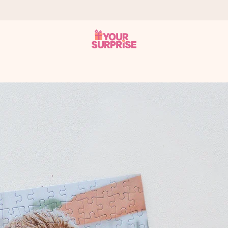
tzschnell – damit du es genau zum richtigen Zeitpunkt überreichen 
i Google Reviews (Gesamtergebnis aller Länder, in die wir versen