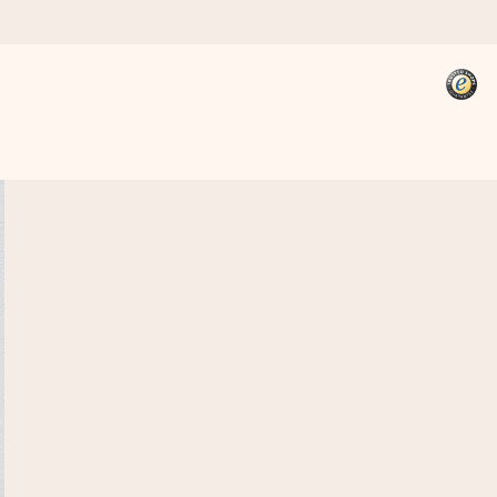
kannst, wenn es am meisten
den).