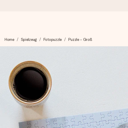
Heute bestellt, in 1 Werktag verschickt
Home
Spielzeug
Fotopuzzle
Puzzle - Groß
Wir bereiten dein Geschenk sorgfältig vor und schicken es bli
zählt.
4,8 (basierend auf +15.000 Bewertungen)
Unsere Geschenke begeistern. Kunden bewerten uns mit 4,8 be
+49 39292 929695
Montag - Freitag : 8:30 - 17:00 Uhr
Samstag - Sonntag : 8:30 - 13:00 Uhr