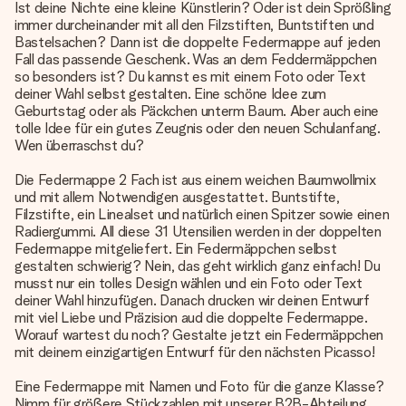
Ist deine Nichte eine kleine Künstlerin? Oder ist dein Sprößling
immer durcheinander mit all den Filzstiften, Buntstiften und
Bastelsachen? Dann ist die doppelte Federmappe auf jeden
Fall das passende Geschenk. Was an dem Feddermäppchen
so besonders ist? Du kannst es mit einem Foto oder Text
deiner Wahl selbst gestalten. Eine schöne Idee zum
Geburtstag oder als Päckchen unterm Baum. Aber auch eine
tolle Idee für ein gutes Zeugnis oder den neuen Schulanfang.
Wen überraschst du?
Die Federmappe 2 Fach ist aus einem weichen Baumwollmix
und mit allem Notwendigen ausgestattet. Buntstifte,
Filzstifte, ein Linealset und natürlich einen Spitzer sowie einen
Radiergummi. All diese 31 Utensilien werden in der doppelten
Federmappe mitgeliefert. Ein Federmäppchen selbst
gestalten schwierig? Nein, das geht wirklich ganz einfach! Du
musst nur ein tolles Design wählen und ein Foto oder Text
deiner Wahl hinzufügen. Danach drucken wir deinen Entwurf
mit viel Liebe und Präzision aud die doppelte Federmappe.
Worauf wartest du noch? Gestalte jetzt ein Federmäppchen
mit deinem einzigartigen Entwurf für den nächsten Picasso!
Eine Federmappe mit Namen und Foto für die ganze Klasse?
Nimm für größere Stückzahlen mit unserer B2B-Abteilung