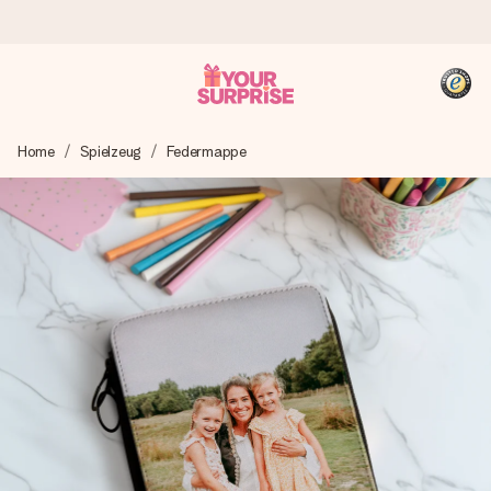
Heute bestellt, in 1 Werktag verschickt
Home
Spielzeug
Federmappe
Wir bereiten dein Geschenk sorgfältig vor und schicken es
blitzschnell – damit du es genau zum richtigen Zeitpunkt
überreichen kannst, wenn es am meisten zählt.
4,8 (basierend auf +15.000 Bewertungen)
Unsere Geschenke begeistern. Kunden bewerten uns mit
4,8 bei Google Reviews (Gesamtergebnis aller Länder, in
die wir versenden).
+49 39292 929695