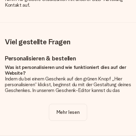
Kontakt auf.
Viel gestellte Fragen
Personalisieren & bestellen
Was ist personalisieren und wie funktioniert dies auf der
Website?
Indem du bei einem Geschenk auf den grünen Knopf „Hier
personalisieren“ klickst, beginnst du mit der Gestaltung deines
Geschenkes. In unserem Geschenk-Editor kannst du das
Geschenk komplett nach Wunsch mit deinem eigenen Foto
und/oder Text gestalten. Wenn du möchtest, wählst du auch
noch eines unserer angebotenen Designs, um deinem
Mehr lesen
Geschenk die perfekte Ausstrahlung zu verleihen.
Ist die Personalisierung im Preis enthalten?
Der auf der Website angezeigte Preis ist inklusive der