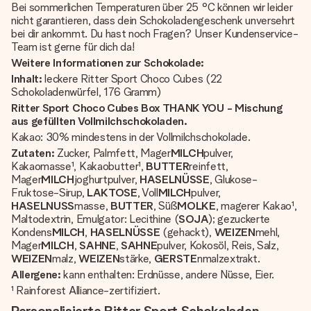
Bei sommerlichen Temperaturen über 25 °C können wir leider
nicht garantieren, dass dein Schokoladengeschenk unversehrt
bei dir ankommt. Du hast noch Fragen? Unser Kundenservice-
Team ist gerne für dich da!
Weitere Informationen zur Schokolade:
Inhalt:
leckere Ritter Sport Choco Cubes (22
Schokoladenwürfel, 176 Gramm)
Ritter Sport Choco Cubes Box THANK YOU - Mischung
aus gefüllten Vollmilchschokoladen.
Kakao: 30% mindestens in der Vollmilchschokolade.
Zutaten:
Zucker, Palmfett, Mager
MILCH
pulver,
Kakaomasse¹, Kakaobutter¹,
BUTTER
reinfett,
Mager
MILCH
joghurtpulver,
HASELNÜSSE
, Glukose-
Fruktose-Sirup,
LAKTOSE
, Voll
MILCH
pulver,
HASELNUSS
masse,
BUTTER
, Süß
MOLKE
, magerer Kakao¹,
Maltodextrin, Emulgator: Lecithine (
SOJA
); gezuckerte
Kondens
MILCH
,
HASELNÜSSE
(gehackt),
WEIZEN
mehl,
Mager
MILCH
,
SAHNE
,
SAHNE
pulver, Kokosöl, Reis, Salz,
WEIZEN
malz,
WEIZEN
stärke,
GERSTE
nmalzextrakt.
Allergene:
kann enthalten: Erdnüsse, andere Nüsse, Eier.
¹ Rainforest Alliance-zertifiziert.