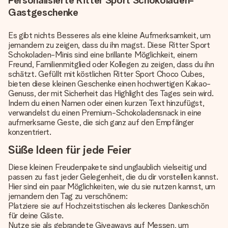
Personalisierte Ritter Sport Schokoladen-
Gastgeschenke
Es gibt nichts Besseres als eine kleine Aufmerksamkeit, um
jemandem zu zeigen, dass du ihn magst. Diese Ritter Sport
Schokoladen-Minis sind eine brillante Möglichkeit, einem
Freund, Familienmitglied oder Kollegen zu zeigen, dass du ihn
schätzt. Gefüllt mit köstlichen Ritter Sport Choco Cubes,
bieten diese kleinen Geschenke einen hochwertigen Kakao-
Genuss, der mit Sicherheit das Highlight des Tages sein wird.
Indem du einen Namen oder einen kurzen Text hinzufügst,
verwandelst du einen Premium-Schokoladensnack in eine
aufmerksame Geste, die sich ganz auf den Empfänger
konzentriert.
Süße Ideen für jede Feier
Diese kleinen Freudenpakete sind unglaublich vielseitig und
passen zu fast jeder Gelegenheit, die du dir vorstellen kannst.
Hier sind ein paar Möglichkeiten, wie du sie nutzen kannst, um
jemandem den Tag zu verschönern:
Platziere sie auf Hochzeitstischen als leckeres Dankeschön
für deine Gäste.
Nutze sie als gebrandete Giveaways auf Messen, um