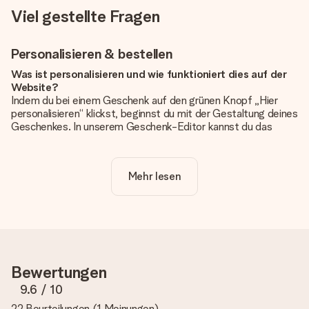
Viel gestellte Fragen
Personalisieren & bestellen
Was ist personalisieren und wie funktioniert dies auf der
Website?
Indem du bei einem Geschenk auf den grünen Knopf „Hier
personalisieren“ klickst, beginnst du mit der Gestaltung deines
Geschenkes. In unserem Geschenk-Editor kannst du das
Geschenk komplett nach Wunsch mit deinem eigenen Foto
und/oder Text gestalten. Wenn du möchtest, wählst du auch
noch eines unserer angebotenen Designs, um deinem
Mehr lesen
Geschenk die perfekte Ausstrahlung zu verleihen.
Ist die Personalisierung im Preis enthalten?
Der auf der Website angezeigte Preis ist inklusive der
Personalisierung. So ist und bleibt es übersichtlich!
Hat mein Foto die richtige Qualität?
Bewertungen
Wir möchten sicherstellen, dass du mit deinem Geschenk
rundum zufrieden bist. Deshalb ist es wichtig, qualitativ
9.6
/ 10
hochwertige Fotos zu verwenden. Wenn du dir nicht sicher
22 Beurteilungen
(
1 Meinungen
)