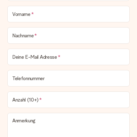
Welche Lieferoptionen stehen zur Verfügung?
Derzeit können wir (noch) keine verschiedenen Lieferoptionen
Vorname
anbieten. Das Geschenk, das bestellt wird, wird als Paket oder
Päckchen versendet. Möchtest du wissen, ob es als Paket
oder Päckchen geliefert wird, kontaktiere bitte unseren
Nachname
Kundenservice.
Zahlung
Deine E-Mail Adresse
Wie kann ich meine Bestellung bezahlen?
Wir bieten die folgenden Zahlungsoptionen an: Vorauskasse
mit normaler Überweisung, Sofortüberweisung, Paypal,
Kreditkarte oder auf Rechnung über Klarna. Bei einer
Telefonnummer
manuellen Überweisung verlängert sich die Lieferzeit des
Geschenks jedoch um 3 Werktage.
Geschenk empfangen
Anzahl (10+)
Was, wenn das Geschenk meine Erwartungen nicht
erfüllt?
Sollte das Geschenk wider Erwarten deine Erwartungen nicht
Anmerkung
erfüllen, bitten wir dich, unseren Kundenservice zu
kontaktieren. Dort wird dir umgehend ein passender