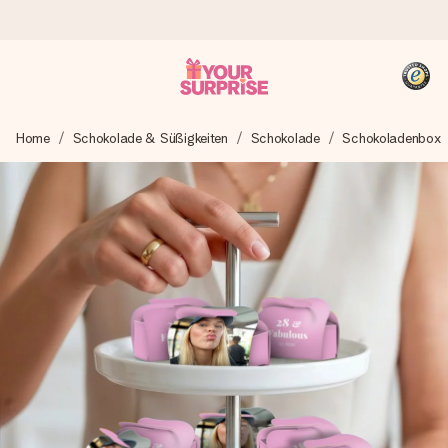
Heute bestellt, in 1 Werktag verschickt
Home
Schokolade & Süßigkeiten
Schokolade
Schokoladenbox
Wir bereiten dein Geschenk sorgfältig vor und schicken es
blitzschnell – damit du es genau zum richtigen Zeitpunkt
überreichen kannst, wenn es am meisten zählt.
4,8 (basierend auf +15.000 Bewertungen)
Unsere Geschenke begeistern. Kunden bewerten uns mit
4,8 bei Google Reviews (Gesamtergebnis aller Länder, in
die wir versenden).
+49 39292 929695