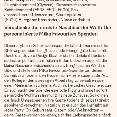
Feuchthaltemittel (Glycerin), Zitronensaftkonzentrat,
Backtriebmittel (E503, E501, E500), Salz,
Johannisbeersaftkonzentrat, Säureregulator
(E524).
Allergene
: Kann andere
Nüsse
enthalten.
Verschenke die coolste Naschbar der Welt: Der
personalisierte Milka Favourites Spender!
Dieser stylische Schokoladenspender ist nicht nur ein echter
Blickfang, sondern bringt auch jede Menge gute Laune mit!
Durch das clevere Design lässt er sich kinderleicht bedienen,
sodass er perfekt zum Teilen mit den Liebsten oder für die
kleine Nascherei zwischendurch ist. Bring frischen Wind ins
Büro und stelle den Milka Favourites-Spender auf deinen
Schreibtisch oder in den Pausenraum – eine super süße Art,
den Kollegen den stressigen Arbeitstag zu versüßen oder
einen Meilenstein zu feiern. Auch als herzliches Geschenk zum
Einzug macht der Spender eine tolle Figur und bringt sofort
gemütliche Wohlfühlstimmung ins neue Zuhause. So können
die frisch Umgezogenen ihre Gäste (oder sich selbst) direkt
gebührend verwöhnen! Natürlich ist er auch das Highlight auf
jeder Party: Ob Geburtstag, Ostern oder Weihnachten –
deine Gäste werden es lieben, sich ihre Lieblingssorte einfach