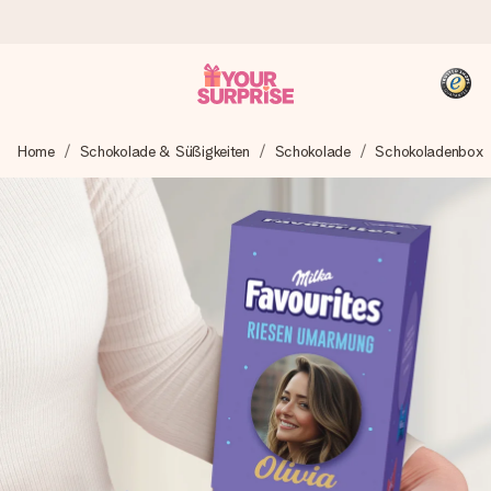
Heute bestellt, in 1 Werktag verschickt
Home
Schokolade & Süßigkeiten
Schokolade
Schokoladenbox
Wir bereiten dein Geschenk sorgfältig vor und schicken es
blitzschnell – damit du es genau zum richtigen Zeitpunkt
überreichen kannst, wenn es am meisten zählt.
4,8 (basierend auf +15.000 Bewertungen)
Unsere Geschenke begeistern. Kunden bewerten uns mit
4,8 bei Google Reviews (Gesamtergebnis aller Länder, in
die wir versenden).
+49 39292 929695