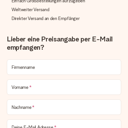
Einfach Großbestellungen aufzugeben
Was, wenn das Geschenk meine Erwartungen nicht
Weltweiter Versand
erfüllt?
Sollte das Geschenk wider Erwarten deine Erwartungen nicht
Direkter Versand an den Empfänger
erfüllen, bitten wir dich, unseren Kundenservice zu
kontaktieren. Dort wird dir umgehend ein passender
Lösungsvorschlag unterbreitet.
Lieber eine Preisangabe per E-Mail
Wird die Rechnung mit der Bestellung mitverschickt?
empfangen?
Alle Lieferungen erfolgen ohne Rechnung und/oder
Lieferschein. Die Rechnung zu deiner Bestellung erhältst du
zeitgleich mit der Bestätigungsmail und kannst sie jederzeit in
deinem MySurprise Account einsehen. Du kannst das
Firmenname
Geschenk also direkt beim Empfänger liefern lassen und es
bleibt eine echte Überraschung!
Vorname
Nachname
Deine E-Mail Adresse