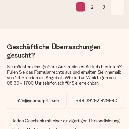
Wie lange dauert die Lieferzeit und wann werde ich mein
1
2
3
Geschenk erhalten?
Die aktuelle Lieferzeit steht jeweils auf der Produktseite bei
dem Geschenk vermeldet. Du kannst darauf vertrauen, dass
eine fristgerechte Lieferung durch unsere Lieferdienste
erfolgt.
Welche Lieferoptionen stehen zur Verfügung?
Geschäftliche Überraschungen
Derzeit können wir (noch) keine verschiedenen Lieferoptionen
anbieten. Das Geschenk, das bestellt wird, wird als Paket oder
gesucht?
Päckchen versendet. Möchtest du wissen, ob es als Paket
oder Päckchen geliefert wird, kontaktiere bitte unseren
Sie möchten eine größere Anzahl dieses Artikels bestellen?
Kundenservice.
Füllen Sie das Formular rechts aus und erhalten Sie innerhalb
von 24 Stunden ein Angebot. Wir sind an Werktagen von
Zahlung
08.30 - 17.00 Uhr telefonisch für Sie erreichbar.
Wie kann ich meine Bestellung bezahlen?
Wir bieten die folgenden Zahlungsoptionen an: Vorauskasse
mit normaler Überweisung, Sofortüberweisung, Paypal,
b2b@yoursurprise.de
+49 39292 929990
Kreditkarte oder auf Rechnung über Klarna. Bei einer
manuellen Überweisung verlängert sich die Lieferzeit des
Geschenks jedoch um 3 Werktage.
Jedes Geschenk mit einer einzigartigen Personalisierung
Geschenk empfangen