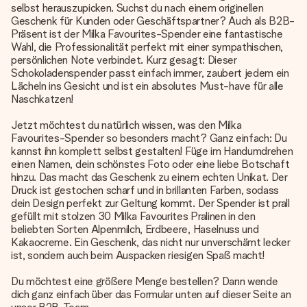
selbst herauszupicken. Suchst du nach einem originellen
Geschenk für Kunden oder Geschäftspartner? Auch als B2B-
Präsent ist der Milka Favourites-Spender eine fantastische
Wahl, die Professionalität perfekt mit einer sympathischen,
persönlichen Note verbindet. Kurz gesagt: Dieser
Schokoladenspender passt einfach immer, zaubert jedem ein
Lächeln ins Gesicht und ist ein absolutes Must-have für alle
Naschkatzen!
Jetzt möchtest du natürlich wissen, was den Milka
Favourites-Spender so besonders macht? Ganz einfach: Du
kannst ihn komplett selbst gestalten! Füge im Handumdrehen
einen Namen, dein schönstes Foto oder eine liebe Botschaft
hinzu. Das macht das Geschenk zu einem echten Unikat. Der
Druck ist gestochen scharf und in brillanten Farben, sodass
dein Design perfekt zur Geltung kommt. Der Spender ist prall
gefüllt mit stolzen 30 Milka Favourites Pralinen in den
beliebten Sorten Alpenmilch, Erdbeere, Haselnuss und
Kakaocreme. Ein Geschenk, das nicht nur unverschämt lecker
ist, sondern auch beim Auspacken riesigen Spaß macht!
Du möchtest eine größere Menge bestellen? Dann wende
dich ganz einfach über das Formular unten auf dieser Seite an