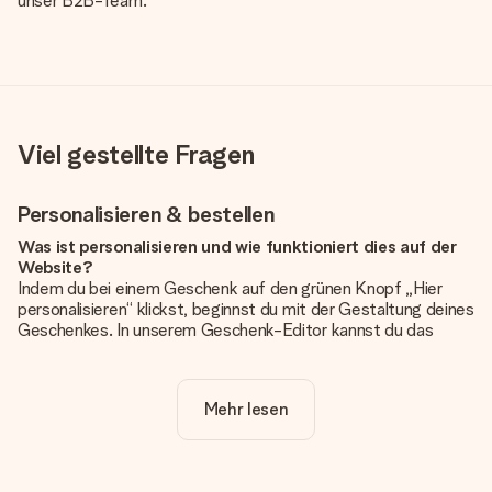
unser B2B-Team.
Viel gestellte Fragen
Personalisieren & bestellen
Was ist personalisieren und wie funktioniert dies auf der
Website?
Indem du bei einem Geschenk auf den grünen Knopf „Hier
personalisieren“ klickst, beginnst du mit der Gestaltung deines
Geschenkes. In unserem Geschenk-Editor kannst du das
Geschenk komplett nach Wunsch mit deinem eigenen Foto
und/oder Text gestalten. Wenn du möchtest, wählst du auch
noch eines unserer angebotenen Designs, um deinem
Mehr lesen
Geschenk die perfekte Ausstrahlung zu verleihen.
Ist die Personalisierung im Preis enthalten?
Der auf der Website angezeigte Preis ist inklusive der