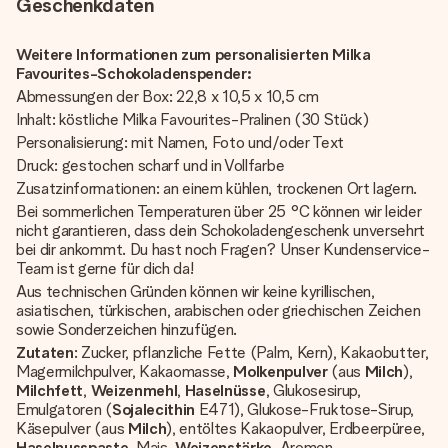
Geschenkdaten
Weitere Informationen zum personalisierten Milka
Favourites-Schokoladenspender:
Abmessungen der Box: 22,8 x 10,5 x 10,5 cm
Inhalt: köstliche Milka Favourites-Pralinen (30 Stück)
Personalisierung: mit Namen, Foto und/oder Text
Druck: gestochen scharf und in Vollfarbe
Zusatzinformationen: an einem kühlen, trockenen Ort lagern.
Bei sommerlichen Temperaturen über 25 °C können wir leider
nicht garantieren, dass dein Schokoladengeschenk unversehrt
bei dir ankommt. Du hast noch Fragen? Unser Kundenservice-
Team ist gerne für dich da!
Aus technischen Gründen können wir keine kyrillischen,
asiatischen, türkischen, arabischen oder griechischen Zeichen
sowie Sonderzeichen hinzufügen.
Zutaten
: Zucker, pflanzliche Fette (Palm, Kern), Kakaobutter,
Magermilchpulver, Kakaomasse,
Molkenpulver
(aus
Milch
),
Milchfett
,
Weizenmehl
,
Haselnüsse
, Glukosesirup,
Emulgatoren (
Sojalecithin
E471), Glukose-Fruktose-Sirup,
Käsepulver (aus
Milch
), entöltes Kakaopulver, Erdbeerpüree,
Haselnusspaste
, Mais,
Weizenstärke
, Aromen,