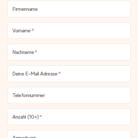
Lieferschein. Die Rechnung zu deiner Bestellung erhältst du
zeitgleich mit der Bestätigungsmail und kannst sie jederzeit in
Firmenname
deinem MySurprise Account einsehen. Du kannst das
Geschenk also direkt beim Empfänger liefern lassen und es
bleibt eine echte Überraschung!
Vorname
Nachname
Deine E-Mail Adresse
Telefonnummer
Anzahl (10+)
Anmerkung