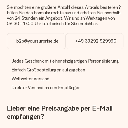
Päckchen versendet. Möchtest du wissen, ob es als Paket
Sie möchten eine größere Anzahl dieses Artikels bestellen?
oder Päckchen geliefert wird, kontaktiere bitte unseren
Füllen Sie das Formular rechts aus und erhalten Sie innerhalb
Kundenservice.
von 24 Stunden ein Angebot. Wir sind an Werktagen von
08.30 - 17.00 Uhr telefonisch für Sie erreichbar.
Zahlung
Wie kann ich meine Bestellung bezahlen?
Wir bieten die folgenden Zahlungsoptionen an: Vorauskasse
b2b@yoursurprise.de
+49 39292 929990
mit normaler Überweisung, Sofortüberweisung, Paypal,
Kreditkarte oder auf Rechnung über Klarna. Bei einer
manuellen Überweisung verlängert sich die Lieferzeit des
Jedes Geschenk mit einer einzigartigen Personalisierung
Geschenks jedoch um 3 Werktage.
Einfach Großbestellungen aufzugeben
Geschenk empfangen
Weltweiter Versand
Was, wenn das Geschenk meine Erwartungen nicht
erfüllt?
Direkter Versand an den Empfänger
Sollte das Geschenk wider Erwarten deine Erwartungen nicht
erfüllen, bitten wir dich, unseren Kundenservice zu
kontaktieren. Dort wird dir umgehend ein passender
Lieber eine Preisangabe per E-Mail
Lösungsvorschlag unterbreitet.
empfangen?
Wird die Rechnung mit der Bestellung mitverschickt?
Alle Lieferungen erfolgen ohne Rechnung und/oder