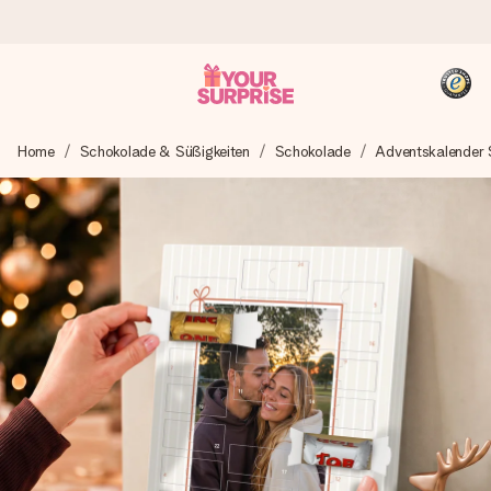
Heute bestellt, in 1 Werktag verschickt
Home
Schokolade & Süßigkeiten
Schokolade
Adventskalender
Wir bereiten dein Geschenk sorgfältig vor und schicken es
blitzschnell – damit du es genau zum richtigen Zeitpunkt
überreichen kannst, wenn es am meisten zählt.
4,8 (basierend auf +15.000 Bewertungen)
Unsere Geschenke begeistern. Kunden bewerten uns mit
4,8 bei Google Reviews (Gesamtergebnis aller Länder, in
die wir versenden).
+49 39292 929695