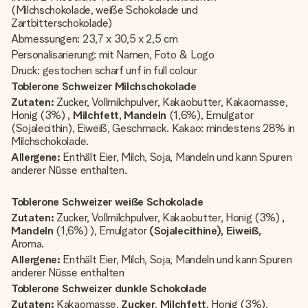
(Milchschokolade, weiße Schokolade und
Zartbitterschokolade)
Abmessungen: 23,7 x 30,5 x 2,5 cm
Personalisarierung: mit Namen, Foto & Logo
Druck: gestochen scharf unf in full colour
Toblerone Schweizer Milchschokolade
Zutaten:
Zucker, Vollmilchpulver, Kakaobutter, Kakaomasse,
Honig (3%)
, Milchfett, Mandeln
(1,6%), Emulgator
(Sojalecithin), Eiweiß, Geschmack. Kakao: mindestens 28% in
Milchschokolade.
Allergene:
Enthält Eier, Milch, Soja, Mandeln und kann Spuren
anderer Nüsse enthalten.
Toblerone Schweizer weiße Schokolade
Zutaten:
Zucker, Vollmilchpulver, Kakaobutter, Honig (3%)
,
Mandeln
(1,6%) ), Emulgator
(Sojalecithine), Eiweiß,
Aroma.
Allergene:
Enthält Eier, Milch, Soja, Mandeln und kann Spuren
anderer Nüsse enthalten
Toblerone Schweizer dunkle Schokolade
Zutaten:
Kakaomasse,
Zucker
,
Milchfett,
Honig (3%),