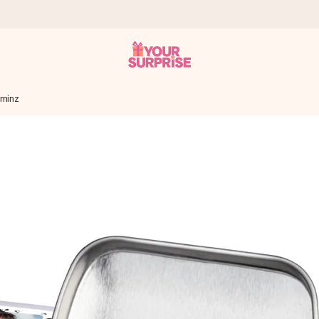
rminz
tzschnell – damit du es genau zum richtigen Zeitpunkt überreichen 
i Google Reviews (Gesamtergebnis aller Länder, in die wir versen