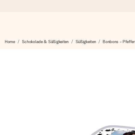
Heute bestellt, in 1 Werktag verschickt
Home
Schokolade & Süßigkeiten
Süßigkeiten
Bonbons - Pfeffe
Wir bereiten dein Geschenk sorgfältig vor und schicken es bli
zählt.
4,8 (basierend auf +15.000 Bewertungen)
Unsere Geschenke begeistern. Kunden bewerten uns mit 4,8 be
+49 39292 929695
Montag - Freitag : 8:30 - 17:00 Uhr
Samstag - Sonntag : 8:30 - 13:00 Uhr