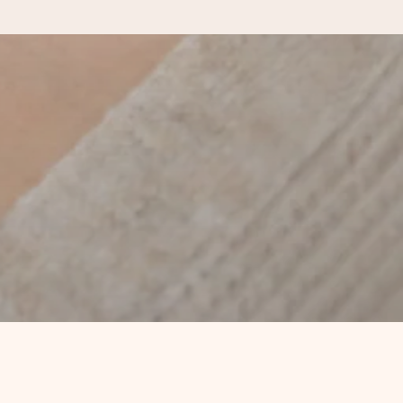
kannst, wenn es am meisten
den).