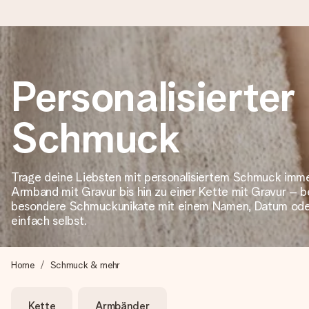
Heute bestellt, in 1 Werktag verschickt
Personalisierter
Wir bereiten dein Geschenk sorgfältig vor und schicken es bli
zählt.
Schmuck
4,8 (basierend auf +15.000 Bewertungen)
Trage deine Liebsten mit personalisiertem Schmuck imme
Armband mit Gravur bis hin zu einer Kette mit Gravur – b
Unsere Geschenke begeistern. Kunden bewerten uns mit 4,8 be
besondere Schmuckunikate mit einem Namen, Datum ode
einfach selbst.
+49 39292 929695
Home
Schmuck & mehr
Montag - Freitag : 8:30 - 17:00 Uhr
Samstag - Sonntag : 8:30 - 13:00 Uhr
Kette
Armbänder