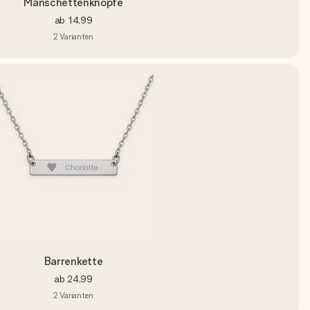
Manschettenknöpfe
ab
14,99
2
Varianten
Barrenkette
ab
24,99
2
Varianten