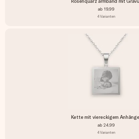
Rosenquarz armband mit Gravu
ab
19,99
4
Varianten
Kette mit viereckigem Anhänge
ab
24,99
4
Varianten