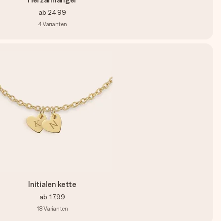
ab
24,99
4
Varianten
Initialen kette
ab
17,99
18
Varianten