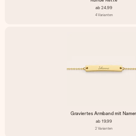
ab
24,99
4
Varianten
Graviertes Armband mit Name
ab
19,99
2
Varianten