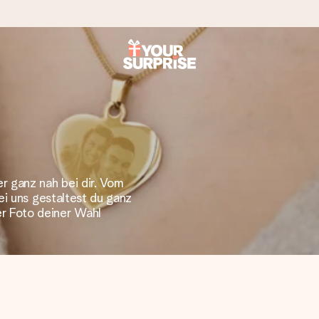
tzschnell – damit du es genau zum richtigen Zeitpunkt überreichen 
r ganz nah bei dir. Vom
ei uns gestaltest du ganz
i Google Reviews (Gesamtergebnis aller Länder, in die wir versen
r Foto deiner Wahl