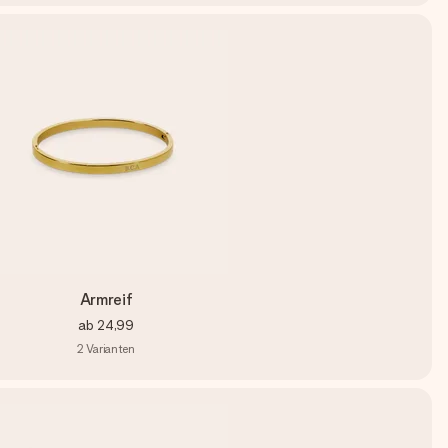
Armreif
ab
24,99
2
Varianten