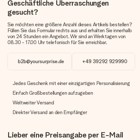
Geschäftliche Überraschungen
anbieten. Das Geschenk, das bestellt wird, wird als Paket oder
Päckchen versendet. Möchtest du wissen, ob es als Paket
gesucht?
oder Päckchen geliefert wird, kontaktiere bitte unseren
Kundenservice.
Sie möchten eine größere Anzahl dieses Artikels bestellen?
Füllen Sie das Formular rechts aus und erhalten Sie innerhalb
Zahlung
von 24 Stunden ein Angebot. Wir sind an Werktagen von
Wie kann ich meine Bestellung bezahlen?
08.30 - 17.00 Uhr telefonisch für Sie erreichbar.
Wir bieten die folgenden Zahlungsoptionen an: Vorauskasse
mit normaler Überweisung, Sofortüberweisung, Paypal,
Kreditkarte oder auf Rechnung über Klarna. Bei einer
b2b@yoursurprise.de
+49 39292 929990
manuellen Überweisung verlängert sich die Lieferzeit des
Geschenks jedoch um 3 Werktage.
Jedes Geschenk mit einer einzigartigen Personalisierung
Geschenk empfangen
Einfach Großbestellungen aufzugeben
Was, wenn das Geschenk meine Erwartungen nicht
erfüllt?
Weltweiter Versand
Sollte das Geschenk wider Erwarten deine Erwartungen nicht
erfüllen, bitten wir dich, unseren Kundenservice zu
Direkter Versand an den Empfänger
kontaktieren. Dort wird dir umgehend ein passender
Lösungsvorschlag unterbreitet.
Lieber eine Preisangabe per E-Mail
Wird die Rechnung mit der Bestellung mitverschickt?