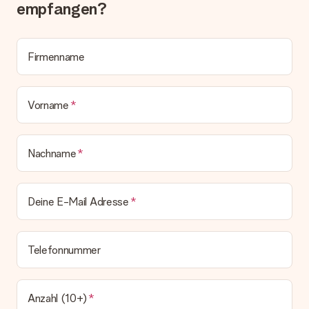
Alle Lieferungen erfolgen ohne Rechnung und/oder
empfangen?
Lieferschein. Die Rechnung zu deiner Bestellung erhältst du
zeitgleich mit der Bestätigungsmail und kannst sie jederzeit in
deinem MySurprise Account einsehen. Du kannst das
Geschenk also direkt beim Empfänger liefern lassen und es
Firmenname
bleibt eine echte Überraschung!
Vorname
Nachname
Deine E-Mail Adresse
Telefonnummer
Anzahl (10+)