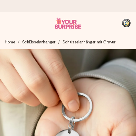
Heute bestellt, in 1 Werktag verschickt
Home
Schlüsselanhänger
Schlüsselanhänger mit Gravur
Wir bereiten dein Geschenk sorgfältig vor und schicken es
blitzschnell – damit du es genau zum richtigen Zeitpunkt
überreichen kannst, wenn es am meisten zählt.
4,8 (basierend auf +15.000 Bewertungen)
Unsere Geschenke begeistern. Kunden bewerten uns mit
4,8 bei Google Reviews (Gesamtergebnis aller Länder, in
die wir versenden).
+49 39292 929695