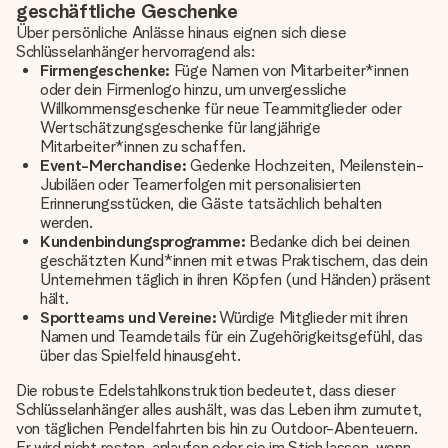
geschäftliche Geschenke
Über persönliche Anlässe hinaus eignen sich diese
Schlüsselanhänger hervorragend als:
Firmengeschenke:
Füge Namen von Mitarbeiter*innen
oder dein Firmenlogo hinzu, um unvergessliche
Willkommensgeschenke für neue Teammitglieder oder
Wertschätzungsgeschenke für langjährige
Mitarbeiter*innen zu schaffen.
Event-Merchandise:
Gedenke Hochzeiten, Meilenstein-
Jubiläen oder Teamerfolgen mit personalisierten
Erinnerungsstücken, die Gäste tatsächlich behalten
werden.
Kundenbindungsprogramme:
Bedanke dich bei deinen
geschätzten Kund*innen mit etwas Praktischem, das dein
Unternehmen täglich in ihren Köpfen (und Händen) präsent
hält.
Sportteams und Vereine:
Würdige Mitglieder mit ihren
Namen und Teamdetails für ein Zugehörigkeitsgefühl, das
über das Spielfeld hinausgeht.
Die robuste Edelstahlkonstruktion bedeutet, dass dieser
Schlüsselanhänger alles aushält, was das Leben ihm zumutet,
von täglichen Pendelfahrten bis hin zu Outdoor-Abenteuern.
Er wird nicht rosten, anlaufen oder sie im Stich lassen, wenn