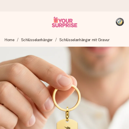
Heute bestellt, in 1 Werktag verschickt
Home
Schlüsselanhänger
Schlüsselanhänger mit Gravur
Wir bereiten dein Geschenk sorgfältig vor und schicken es
blitzschnell – damit du es genau zum richtigen Zeitpunkt
überreichen kannst, wenn es am meisten zählt.
4,8 (basierend auf +15.000 Bewertungen)
Unsere Geschenke begeistern. Kunden bewerten uns mit
4,8 bei Google Reviews (Gesamtergebnis aller Länder, in
die wir versenden).
+49 39292 929695