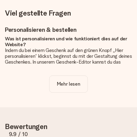
Viel gestellte Fragen
Personalisieren & bestellen
Was ist personalisieren und wie funktioniert dies auf der
Website?
Indem du bei einem Geschenk auf den grünen Knopf „Hier
personalisieren“ klickst, beginnst du mit der Gestaltung deines
Geschenkes. In unserem Geschenk-Editor kannst du das
Geschenk komplett nach Wunsch mit deinem eigenen Foto
und/oder Text gestalten. Wenn du möchtest, wählst du auch
noch eines unserer angebotenen Designs, um deinem
Mehr lesen
Geschenk die perfekte Ausstrahlung zu verleihen.
Ist die Personalisierung im Preis enthalten?
Der auf der Website angezeigte Preis ist inklusive der
Personalisierung. So ist und bleibt es übersichtlich!
Hat mein Foto die richtige Qualität?
Bewertungen
Wir möchten sicherstellen, dass du mit deinem Geschenk
rundum zufrieden bist. Deshalb ist es wichtig, qualitativ
9.9
/ 10