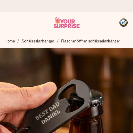
Heute bestellt, in 1 Werktag verschickt
Home
Schlüsselanhänger
Flaschenöffner schlüsselanhänger
Wir bereiten dein Geschenk sorgfältig vor und schicken es
blitzschnell – damit du es genau zum richtigen Zeitpunkt
überreichen kannst, wenn es am meisten zählt.
4,8 (basierend auf +15.000 Bewertungen)
Unsere Geschenke begeistern. Kunden bewerten uns mit
4,8 bei Google Reviews (Gesamtergebnis aller Länder, in
die wir versenden).
+49 39292 929695