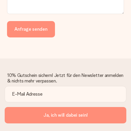
kontaktieren. Dort wird dir umgehend ein passender
Lösungsvorschlag unterbreitet.
Wird die Rechnung mit der Bestellung mitverschickt?
Alle Lieferungen erfolgen ohne Rechnung und/oder
Lieferschein. Die Rechnung zu deiner Bestellung erhältst du
Anfrage senden
zeitgleich mit der Bestätigungsmail und kannst sie jederzeit in
deinem MySurprise Account einsehen. Du kannst das
Geschenk also direkt beim Empfänger liefern lassen und es
bleibt eine echte Überraschung!
10% Gutschein sichern! Jetzt für den Newsletter anmelden
& nichts mehr verpassen.
Ja, ich will dabei sein!