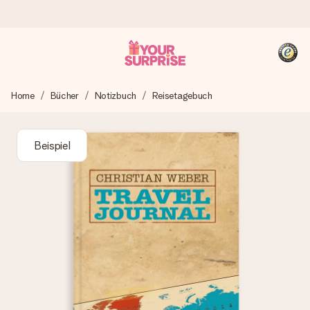
Heute bestellt, in 1 Werktag verschickt
Home
Bücher
Notizbuch
Reisetagebuch
Wir bereiten dein Geschenk sorgfältig vor und schicken es
blitzschnell – damit du es genau zum richtigen Zeitpunkt
überreichen kannst, wenn es am meisten zählt.
Beispiel
4,8 (basierend auf +15.000 Bewertungen)
Unsere Geschenke begeistern. Kunden bewerten uns mit
4,8 bei Google Reviews (Gesamtergebnis aller Länder, in
die wir versenden).
+49 39292 929695