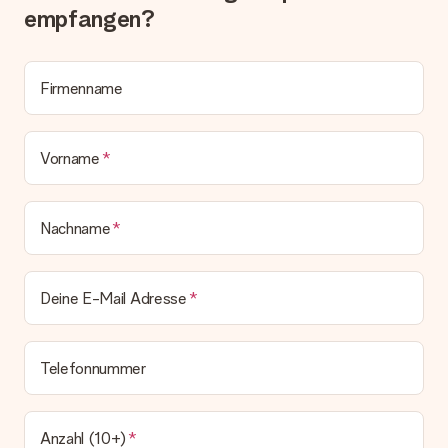
zeitgleich mit der Bestätigungsmail und kannst sie jederzeit in
empfangen?
deinem MySurprise Account einsehen. Du kannst das
Geschenk also direkt beim Empfänger liefern lassen und es
bleibt eine echte Überraschung!
Firmenname
Vorname
Nachname
Deine E-Mail Adresse
Telefonnummer
Anzahl (10+)