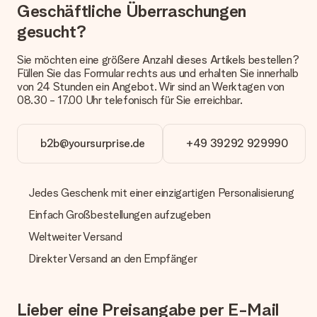
Geschäftliche Überraschungen
oder Päckchen geliefert wird, kontaktiere bitte unseren
Kundenservice.
gesucht?
Zahlung
Sie möchten eine größere Anzahl dieses Artikels bestellen?
Wie kann ich meine Bestellung bezahlen?
Füllen Sie das Formular rechts aus und erhalten Sie innerhalb
Wir bieten die folgenden Zahlungsoptionen an: Vorauskasse
von 24 Stunden ein Angebot. Wir sind an Werktagen von
mit normaler Überweisung, Sofortüberweisung, Paypal,
08.30 - 17.00 Uhr telefonisch für Sie erreichbar.
Kreditkarte oder auf Rechnung über Klarna. Bei einer
manuellen Überweisung verlängert sich die Lieferzeit des
Geschenks jedoch um 3 Werktage.
b2b@yoursurprise.de
+49 39292 929990
Geschenk empfangen
Was, wenn das Geschenk meine Erwartungen nicht
Jedes Geschenk mit einer einzigartigen Personalisierung
erfüllt?
Einfach Großbestellungen aufzugeben
Sollte das Geschenk wider Erwarten deine Erwartungen nicht
erfüllen, bitten wir dich, unseren Kundenservice zu
Weltweiter Versand
kontaktieren. Dort wird dir umgehend ein passender
Lösungsvorschlag unterbreitet.
Direkter Versand an den Empfänger
Wird die Rechnung mit der Bestellung mitverschickt?
Alle Lieferungen erfolgen ohne Rechnung und/oder
Lieber eine Preisangabe per E-Mail
Lieferschein. Die Rechnung zu deiner Bestellung erhältst du