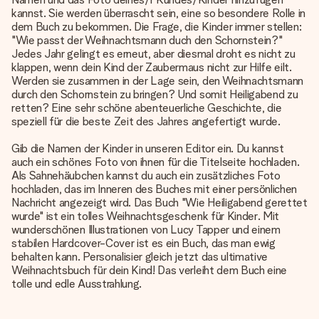
kannst. Sie werden überrascht sein, eine so besondere Rolle in
dem Buch zu bekommen. Die Frage, die Kinder immer stellen:
"Wie passt der Weihnachtsmann duch den Schornstein?"
Jedes Jahr gelingt es erneut, aber diesmal droht es nicht zu
klappen, wenn dein Kind der Zaubermaus nicht zur Hilfe eilt.
Werden sie zusammen in der Lage sein, den Weihnachtsmann
durch den Schornstein zu bringen? Und somit Heiligabend zu
retten? Eine sehr schöne abenteuerliche Geschichte, die
speziell für die beste Zeit des Jahres angefertigt wurde.
Gib die
Namen der Kinder in unseren Editor ein
. Du kannst
auch ein schönes Foto von ihnen für die Titelseite hochladen.
Als Sahnehäubchen kannst du auch ein zusätzliches Foto
hochladen, das im Inneren des Buches mit einer persönlichen
Nachricht angezeigt wird. Das Buch "Wie Heiligabend gerettet
wurde" ist ein tolles
Weihnachtsgeschenk für Kinder
. Mit
wunderschönen Illustrationen von Lucy Tapper und einem
stabilen Hardcover-Cover ist es ein Buch, das man ewig
behalten kann. Personalisier gleich jetzt das ultimative
Weihnachtsbuch für dein Kind! Das verleiht dem Buch eine
tolle und edle Ausstrahlung.