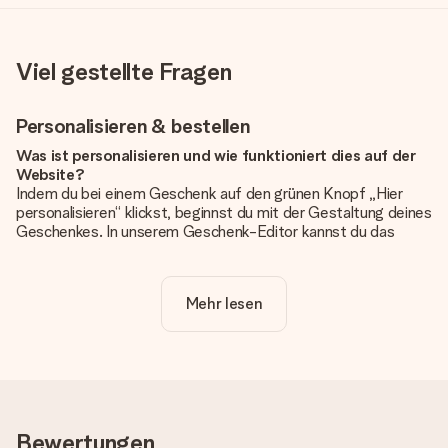
Viel gestellte Fragen
Personalisieren & bestellen
Was ist personalisieren und wie funktioniert dies auf der
Website?
Indem du bei einem Geschenk auf den grünen Knopf „Hier
personalisieren“ klickst, beginnst du mit der Gestaltung deines
Geschenkes. In unserem Geschenk-Editor kannst du das
Geschenk komplett nach Wunsch mit deinem eigenen Foto
und/oder Text gestalten. Wenn du möchtest, wählst du auch
noch eines unserer angebotenen Designs, um deinem
Mehr lesen
Geschenk die perfekte Ausstrahlung zu verleihen.
Ist die Personalisierung im Preis enthalten?
Der auf der Website angezeigte Preis ist inklusive der
Personalisierung. So ist und bleibt es übersichtlich!
Hat mein Foto die richtige Qualität?
Bewertungen
Wir möchten sicherstellen, dass du mit deinem Geschenk