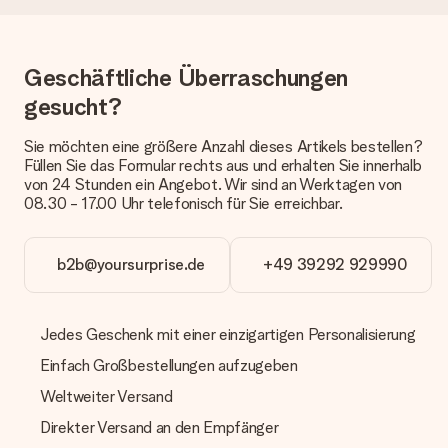
eine fristgerechte Lieferung durch unsere Lieferdienste
erfolgt.
Welche Lieferoptionen stehen zur Verfügung?
Geschäftliche Überraschungen
Derzeit können wir (noch) keine verschiedenen Lieferoptionen
gesucht?
anbieten. Das Geschenk, das bestellt wird, wird als Paket oder
Päckchen versendet. Möchtest du wissen, ob es als Paket
Sie möchten eine größere Anzahl dieses Artikels bestellen?
oder Päckchen geliefert wird, kontaktiere bitte unseren
Füllen Sie das Formular rechts aus und erhalten Sie innerhalb
Kundenservice.
von 24 Stunden ein Angebot. Wir sind an Werktagen von
08.30 - 17.00 Uhr telefonisch für Sie erreichbar.
Zahlung
Wie kann ich meine Bestellung bezahlen?
Wir bieten die folgenden Zahlungsoptionen an: Vorauskasse
b2b@yoursurprise.de
+49 39292 929990
mit normaler Überweisung, Sofortüberweisung, Paypal,
Kreditkarte oder auf Rechnung über Klarna. Bei einer
manuellen Überweisung verlängert sich die Lieferzeit des
Geschenks jedoch um 3 Werktage.
Jedes Geschenk mit einer einzigartigen Personalisierung
Einfach Großbestellungen aufzugeben
Geschenk empfangen
Weltweiter Versand
Was, wenn das Geschenk meine Erwartungen nicht
erfüllt?
Direkter Versand an den Empfänger
Sollte das Geschenk wider Erwarten deine Erwartungen nicht