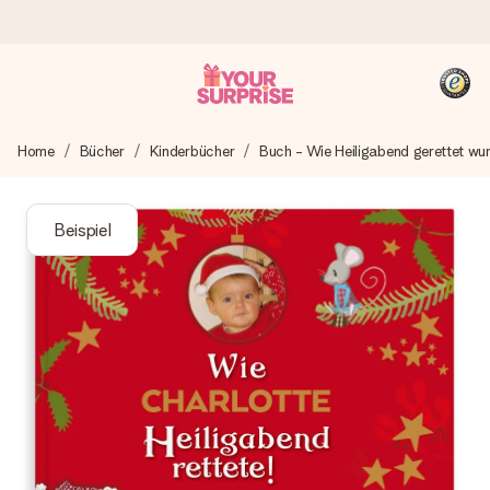
Heute bestellt, in 1 Werktag verschickt
Home
Bücher
Kinderbücher
Buch - Wie Heiligabend gerettet wu
Wir bereiten dein Geschenk sorgfältig vor und schicken es
blitzschnell – damit du es genau zum richtigen Zeitpunkt
überreichen kannst, wenn es am meisten zählt.
Beispiel
4,8 (basierend auf +15.000 Bewertungen)
Unsere Geschenke begeistern. Kunden bewerten uns mit
4,8 bei Google Reviews (Gesamtergebnis aller Länder, in
die wir versenden).
+49 39292 929695