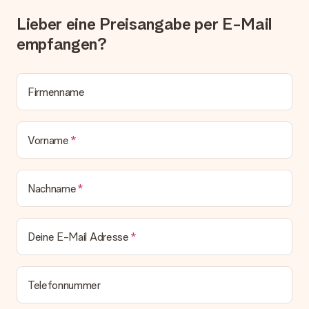
Lösungsvorschlag unterbreitet.
Lieber eine Preisangabe per E-Mail
Wird die Rechnung mit der Bestellung mitverschickt?
empfangen?
Alle Lieferungen erfolgen ohne Rechnung und/oder
Lieferschein. Die Rechnung zu deiner Bestellung erhältst du
zeitgleich mit der Bestätigungsmail und kannst sie jederzeit in
deinem MySurprise Account einsehen. Du kannst das
Firmenname
Geschenk also direkt beim Empfänger liefern lassen und es
bleibt eine echte Überraschung!
Vorname
Nachname
Deine E-Mail Adresse
Telefonnummer