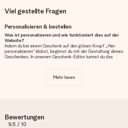
Viel gestellte Fragen
Personalisieren & bestellen
Was ist personalisieren und wie funktioniert dies auf der
Website?
Indem du bei einem Geschenk auf den grünen Knopf „Hier
personalisieren“ klickst, beginnst du mit der Gestaltung deines
Geschenkes. In unserem Geschenk-Editor kannst du das
Geschenk komplett nach Wunsch mit deinem eigenen Foto
und/oder Text gestalten. Wenn du möchtest, wählst du auch
noch eines unserer angebotenen Designs, um deinem
Mehr lesen
Geschenk die perfekte Ausstrahlung zu verleihen.
Ist die Personalisierung im Preis enthalten?
Der auf der Website angezeigte Preis ist inklusive der
Personalisierung. So ist und bleibt es übersichtlich!
Hat mein Foto die richtige Qualität?
Bewertungen
Wir möchten sicherstellen, dass du mit deinem Geschenk
rundum zufrieden bist. Deshalb ist es wichtig, qualitativ
9.5
/ 10
hochwertige Fotos zu verwenden. Wenn du dir nicht sicher