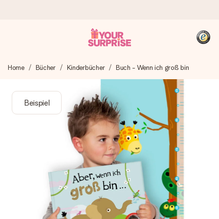
Heute bestellt, in 1 Werktag verschickt
Home
Bücher
Kinderbücher
Buch - Wenn ich groß bin
Wir bereiten dein Geschenk sorgfältig vor und schicken es
blitzschnell – damit du es genau zum richtigen Zeitpunkt
überreichen kannst, wenn es am meisten zählt.
Beispiel
4,8 (basierend auf +15.000 Bewertungen)
Unsere Geschenke begeistern. Kunden bewerten uns mit
4,8 bei Google Reviews (Gesamtergebnis aller Länder, in
die wir versenden).
+49 39292 929695