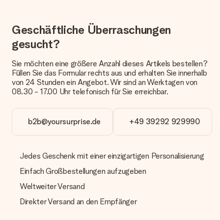
erfolgt.
Welche Lieferoptionen stehen zur Verfügung?
Geschäftliche Überraschungen
Derzeit können wir (noch) keine verschiedenen Lieferoptionen
anbieten. Das Geschenk, das bestellt wird, wird als Paket oder
gesucht?
Päckchen versendet. Möchtest du wissen, ob es als Paket
oder Päckchen geliefert wird, kontaktiere bitte unseren
Sie möchten eine größere Anzahl dieses Artikels bestellen?
Kundenservice.
Füllen Sie das Formular rechts aus und erhalten Sie innerhalb
von 24 Stunden ein Angebot. Wir sind an Werktagen von
Zahlung
08.30 - 17.00 Uhr telefonisch für Sie erreichbar.
Wie kann ich meine Bestellung bezahlen?
Wir bieten die folgenden Zahlungsoptionen an: Vorauskasse
mit normaler Überweisung, Sofortüberweisung, Paypal,
b2b@yoursurprise.de
+49 39292 929990
Kreditkarte oder auf Rechnung über Klarna. Bei einer
manuellen Überweisung verlängert sich die Lieferzeit des
Geschenks jedoch um 3 Werktage.
Jedes Geschenk mit einer einzigartigen Personalisierung
Geschenk empfangen
Einfach Großbestellungen aufzugeben
Was, wenn das Geschenk meine Erwartungen nicht
Weltweiter Versand
erfüllt?
Sollte das Geschenk wider Erwarten deine Erwartungen nicht
Direkter Versand an den Empfänger
erfüllen, bitten wir dich, unseren Kundenservice zu
kontaktieren. Dort wird dir umgehend ein passender