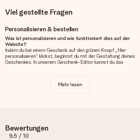
Viel gestellte Fragen
Personalisieren & bestellen
Was ist personalisieren und wie funktioniert dies auf der
Website?
Indem du bei einem Geschenk auf den grünen Knopf „Hier
personalisieren“ klickst, beginnst du mit der Gestaltung deines
Geschenkes. In unserem Geschenk-Editor kannst du das
Geschenk komplett nach Wunsch mit deinem eigenen Foto
und/oder Text gestalten. Wenn du möchtest, wählst du auch
noch eines unserer angebotenen Designs, um deinem
Mehr lesen
Geschenk die perfekte Ausstrahlung zu verleihen.
Ist die Personalisierung im Preis enthalten?
Der auf der Website angezeigte Preis ist inklusive der
Personalisierung. So ist und bleibt es übersichtlich!
Hat mein Foto die richtige Qualität?
Bewertungen
Wir möchten sicherstellen, dass du mit deinem Geschenk
rundum zufrieden bist. Deshalb ist es wichtig, qualitativ
9.5
/ 10
hochwertige Fotos zu verwenden. Wenn du dir nicht sicher