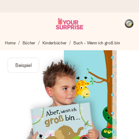
Heute bestellt, in 1 Werktag verschickt
Home
Bücher
Kinderbücher
Buch - Wenn ich groß bin
Wir bereiten dein Geschenk sorgfältig vor und schicken es
blitzschnell – damit du es genau zum richtigen Zeitpunkt
überreichen kannst, wenn es am meisten zählt.
Beispiel
4,8 (basierend auf +15.000 Bewertungen)
Unsere Geschenke begeistern. Kunden bewerten uns mit
4,8 bei Google Reviews (Gesamtergebnis aller Länder, in
die wir versenden).
+49 39292 929695