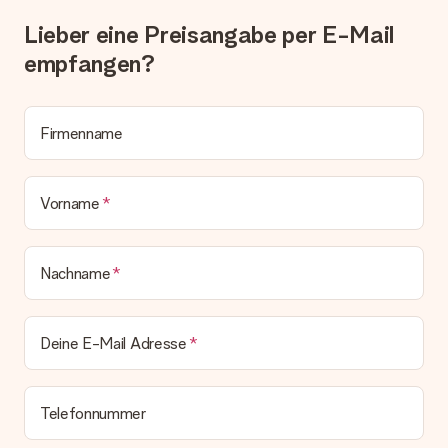
Lösungsvorschlag unterbreitet.
Lieber eine Preisangabe per E-Mail
Wird die Rechnung mit der Bestellung mitverschickt?
empfangen?
Alle Lieferungen erfolgen ohne Rechnung und/oder
Lieferschein. Die Rechnung zu deiner Bestellung erhältst du
zeitgleich mit der Bestätigungsmail und kannst sie jederzeit in
deinem MySurprise Account einsehen. Du kannst das
Firmenname
Geschenk also direkt beim Empfänger liefern lassen und es
bleibt eine echte Überraschung!
Vorname
Nachname
Deine E-Mail Adresse
Telefonnummer