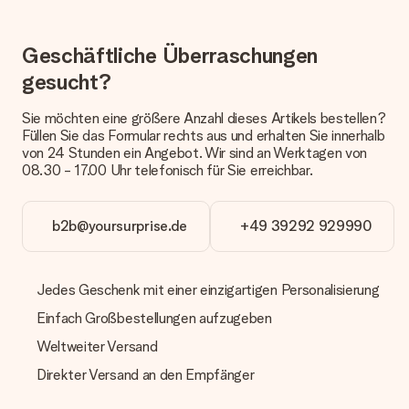
erfolgt.
Welche Lieferoptionen stehen zur Verfügung?
Geschäftliche Überraschungen
Derzeit können wir (noch) keine verschiedenen Lieferoptionen
anbieten. Das Geschenk, das bestellt wird, wird als Paket oder
gesucht?
Päckchen versendet. Möchtest du wissen, ob es als Paket
oder Päckchen geliefert wird, kontaktiere bitte unseren
Sie möchten eine größere Anzahl dieses Artikels bestellen?
Kundenservice.
Füllen Sie das Formular rechts aus und erhalten Sie innerhalb
von 24 Stunden ein Angebot. Wir sind an Werktagen von
Zahlung
08.30 - 17.00 Uhr telefonisch für Sie erreichbar.
Wie kann ich meine Bestellung bezahlen?
Wir bieten die folgenden Zahlungsoptionen an: Vorauskasse
mit normaler Überweisung, Sofortüberweisung, Paypal,
b2b@yoursurprise.de
+49 39292 929990
Kreditkarte oder auf Rechnung über Klarna. Bei einer
manuellen Überweisung verlängert sich die Lieferzeit des
Geschenks jedoch um 3 Werktage.
Jedes Geschenk mit einer einzigartigen Personalisierung
Geschenk empfangen
Einfach Großbestellungen aufzugeben
Was, wenn das Geschenk meine Erwartungen nicht
Weltweiter Versand
erfüllt?
Sollte das Geschenk wider Erwarten deine Erwartungen nicht
Direkter Versand an den Empfänger
erfüllen, bitten wir dich, unseren Kundenservice zu
kontaktieren. Dort wird dir umgehend ein passender