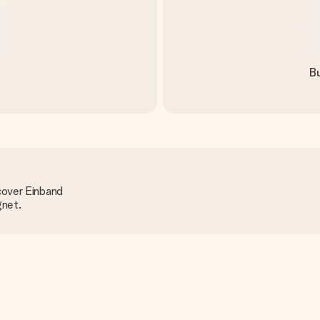
Bu
cover Einband
gnet.