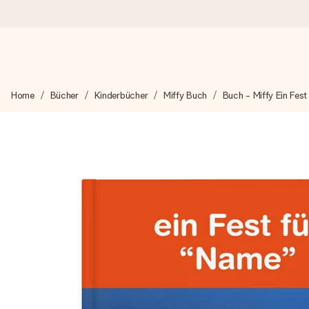
Heute bestellt, in 1 Werktag verschickt
Home
Bücher
Kinderbücher
Miffy Buch
Buch - Miffy Ein Fest 
Wir bereiten dein Geschenk sorgfältig vor und schicken es bli
zählt.
4,8 (basierend auf +15.000 Bewertungen)
Unsere Geschenke begeistern. Kunden bewerten uns mit 4,8 be
+49 39292 929695
Montag - Freitag : 8:30 - 17:00 Uhr
Samstag - Sonntag : 8:30 - 13:00 Uhr