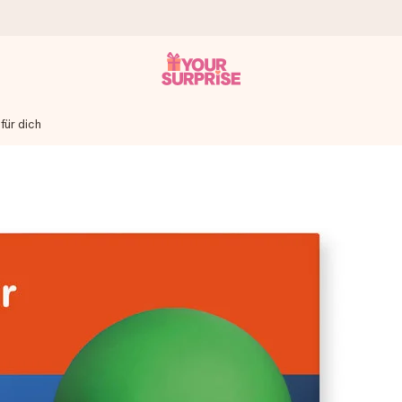
für dich
tzschnell – damit du es genau zum richtigen Zeitpunkt überreichen 
i Google Reviews (Gesamtergebnis aller Länder, in die wir versen