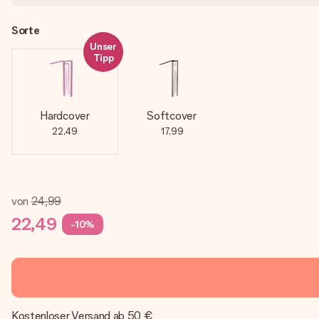
Sorte
Unser
Tipp
Hardcover
Softcover
22,49
17,99
von
24,99
22,49
-10%
Kostenloser Versand ab 50 €