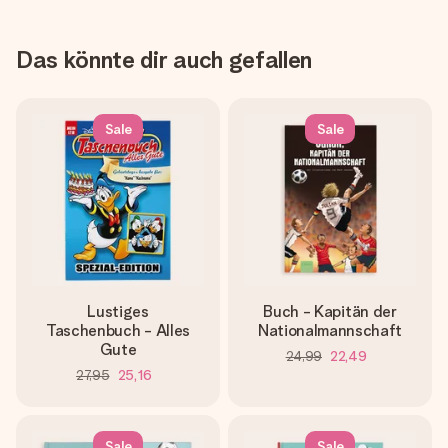
Das könnte dir auch gefallen
Sale
Sale
Lustiges
Buch - Kapitän der
Taschenbuch - Alles
Nationalmannschaft
Gute
24,99
22,49
27,95
25,16
Sale
Sale