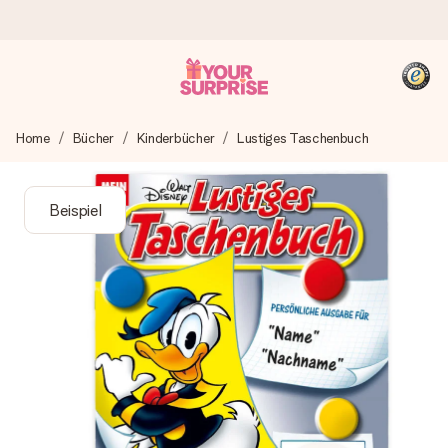
Heute bestellt, in 1 Werktag verschickt
Home
Bücher
Kinderbücher
Lustiges Taschenbuch
Wir bereiten dein Geschenk sorgfältig vor und schicken es
blitzschnell – damit du es genau zum richtigen Zeitpunkt
überreichen kannst, wenn es am meisten zählt.
Beispiel
4,8 (basierend auf +15.000 Bewertungen)
Unsere Geschenke begeistern. Kunden bewerten uns mit
4,8 bei Google Reviews (Gesamtergebnis aller Länder, in
die wir versenden).
+49 39292 929695