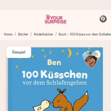
Heute bestellt, in 1 Werktag verschickt
Home
Bücher
Kinderbücher
Buch - 100 Küsse vor dem Schlafe
Wir bereiten dein Geschenk sorgfältig vor und schicken es
blitzschnell – damit du es genau zum richtigen Zeitpunkt
überreichen kannst, wenn es am meisten zählt.
Beispiel
4,8 (basierend auf +15.000 Bewertungen)
Unsere Geschenke begeistern. Kunden bewerten uns mit
4,8 bei Google Reviews (Gesamtergebnis aller Länder, in
die wir versenden).
+49 39292 929695