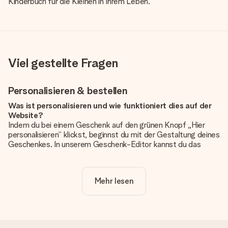
Kinderbuch für die Kleinen in Ihrem Leben.
Viel gestellte Fragen
Personalisieren & bestellen
Was ist personalisieren und wie funktioniert dies auf der
Website?
Indem du bei einem Geschenk auf den grünen Knopf „Hier
personalisieren“ klickst, beginnst du mit der Gestaltung deines
Geschenkes. In unserem Geschenk-Editor kannst du das
Geschenk komplett nach Wunsch mit deinem eigenen Foto
und/oder Text gestalten. Wenn du möchtest, wählst du auch
noch eines unserer angebotenen Designs, um deinem
Mehr lesen
Geschenk die perfekte Ausstrahlung zu verleihen.
Ist die Personalisierung im Preis enthalten?
Der auf der Website angezeigte Preis ist inklusive der
Personalisierung. So ist und bleibt es übersichtlich!