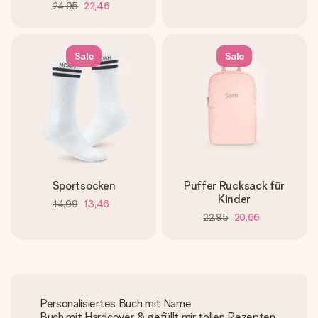
24,95
22,46
Sale
Sale
Sportsocken
Puffer Rucksack für
Kinder
14,99
13,46
22,95
20,66
Personalisiertes Buch mit Name
Buch mit Hardcover & gefüllt mir tollen Rezepten