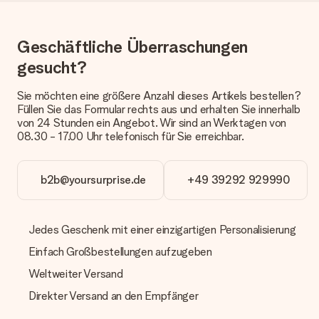
Welche Lieferoptionen stehen zur Verfügung?
Derzeit können wir (noch) keine verschiedenen Lieferoptionen
Geschäftliche Überraschungen
anbieten. Das Geschenk, das bestellt wird, wird als Paket oder
Päckchen versendet. Möchtest du wissen, ob es als Paket
gesucht?
oder Päckchen geliefert wird, kontaktiere bitte unseren
Kundenservice.
Sie möchten eine größere Anzahl dieses Artikels bestellen?
Füllen Sie das Formular rechts aus und erhalten Sie innerhalb
Zahlung
von 24 Stunden ein Angebot. Wir sind an Werktagen von
08.30 - 17.00 Uhr telefonisch für Sie erreichbar.
Wie kann ich meine Bestellung bezahlen?
Wir bieten die folgenden Zahlungsoptionen an: Vorauskasse
mit normaler Überweisung, Sofortüberweisung, Paypal,
Kreditkarte oder auf Rechnung über Klarna. Bei einer
b2b@yoursurprise.de
+49 39292 929990
manuellen Überweisung verlängert sich die Lieferzeit des
Geschenks jedoch um 3 Werktage.
Jedes Geschenk mit einer einzigartigen Personalisierung
Geschenk empfangen
Einfach Großbestellungen aufzugeben
Was, wenn das Geschenk meine Erwartungen nicht
erfüllt?
Weltweiter Versand
Sollte das Geschenk wider Erwarten deine Erwartungen nicht
Direkter Versand an den Empfänger
erfüllen, bitten wir dich, unseren Kundenservice zu
kontaktieren. Dort wird dir umgehend ein passender