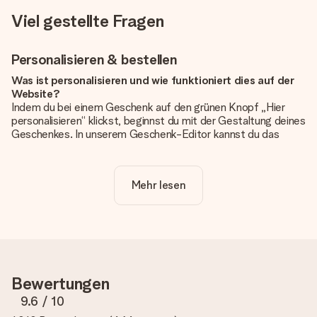
Viel gestellte Fragen
Personalisieren & bestellen
Was ist personalisieren und wie funktioniert dies auf der
Website?
Indem du bei einem Geschenk auf den grünen Knopf „Hier
personalisieren“ klickst, beginnst du mit der Gestaltung deines
Geschenkes. In unserem Geschenk-Editor kannst du das
Geschenk komplett nach Wunsch mit deinem eigenen Foto
und/oder Text gestalten. Wenn du möchtest, wählst du auch
noch eines unserer angebotenen Designs, um deinem
Mehr lesen
Geschenk die perfekte Ausstrahlung zu verleihen.
Ist die Personalisierung im Preis enthalten?
Der auf der Website angezeigte Preis ist inklusive der
Personalisierung. So ist und bleibt es übersichtlich!
Hat mein Foto die richtige Qualität?
Bewertungen
Wir möchten sicherstellen, dass du mit deinem Geschenk
rundum zufrieden bist. Deshalb ist es wichtig, qualitativ
9.6
/ 10
hochwertige Fotos zu verwenden. Wenn du dir nicht sicher