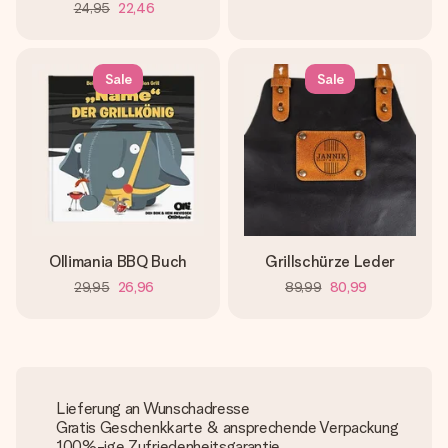
24,95
22,46
Sale
Sale
Ollimania BBQ Buch
Grillschürze Leder
29,95
26,96
89,99
80,99
Lieferung an Wunschadresse
Gratis Geschenkkarte & ansprechende Verpackung
100%-ige Zufriedenheitsgarantie