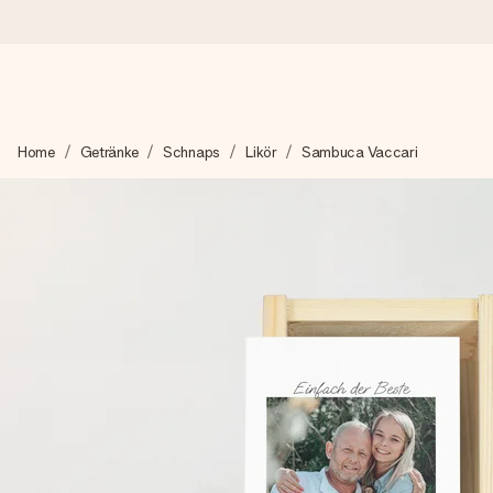
Heute bestellt, in 1 Werktag verschickt
Home
Getränke
Schnaps
Likör
Sambuca Vaccari
Wir bereiten dein Geschenk sorgfältig vor und schicken es bli
zählt.
4,8 (basierend auf +15.000 Bewertungen)
Unsere Geschenke begeistern. Kunden bewerten uns mit 4,8 be
+49 39292 929695
Montag - Freitag : 8:30 - 17:00 Uhr
Samstag - Sonntag : 8:30 - 13:00 Uhr