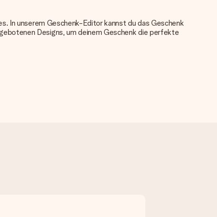
nkes. In unserem Geschenk-Editor kannst du das Geschenk
angebotenen Designs, um deinem Geschenk die perfekte
u verwenden. Wenn du dir nicht sicher bist, ob dein Bild die
das du bestellen möchtest. Unser Kundenservice kann dann die
tei verwenden? Kontaktiere bitte unseren Kundenservice, dort
re bitte unseren Kundenservice, dort wird dir gerne
chtest. Auf diese Karte kannst du eine persönliche Nachricht