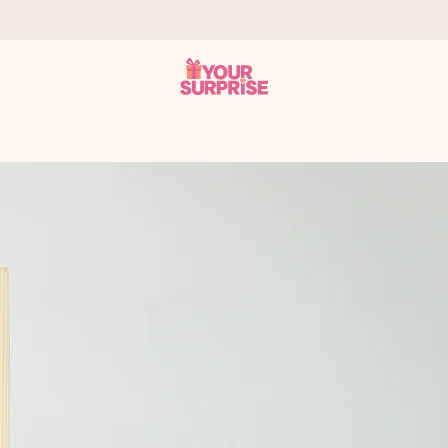
tzschnell – damit du es genau zum richtigen Zeitpunkt überreichen 
i Google Reviews (Gesamtergebnis aller Länder, in die wir versen