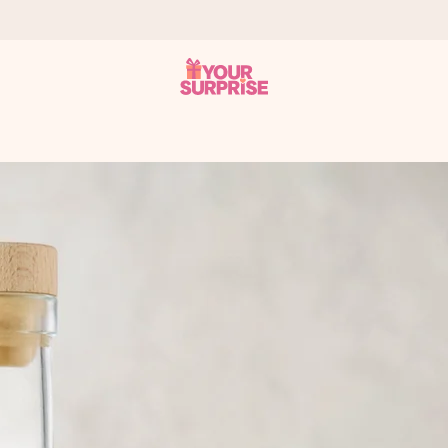
tzschnell – damit du es genau zum richtigen Zeitpunkt überreichen 
i Google Reviews (Gesamtergebnis aller Länder, in die wir versen