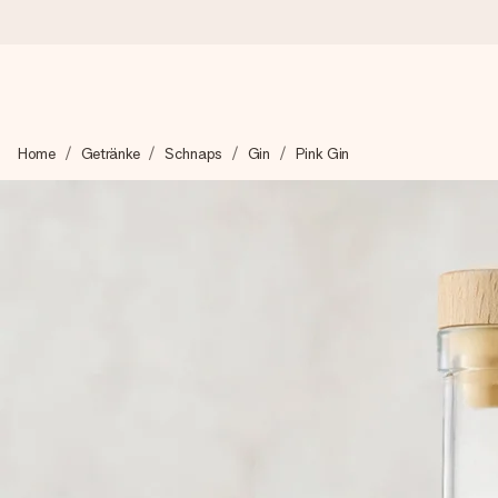
Heute bestellt, in 1 Werktag verschickt
Home
Getränke
Schnaps
Gin
Pink Gin
Wir bereiten dein Geschenk sorgfältig vor und schicken es bli
zählt.
4,8 (basierend auf +15.000 Bewertungen)
Unsere Geschenke begeistern. Kunden bewerten uns mit 4,8 be
+49 39292 929695
Montag - Freitag : 8:30 - 17:00 Uhr
Samstag - Sonntag : 8:30 - 13:00 Uhr