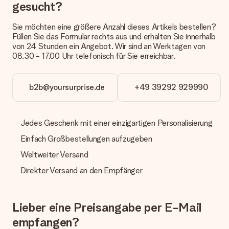
oder Päckchen geliefert wird, kontaktiere bitte unseren
gesucht?
Kundenservice.
Sie möchten eine größere Anzahl dieses Artikels bestellen?
Zahlung
Füllen Sie das Formular rechts aus und erhalten Sie innerhalb
Wie kann ich meine Bestellung bezahlen?
von 24 Stunden ein Angebot. Wir sind an Werktagen von
Wir bieten die folgenden Zahlungsoptionen an: Vorauskasse
08.30 - 17.00 Uhr telefonisch für Sie erreichbar.
mit normaler Überweisung, Sofortüberweisung, Paypal,
Kreditkarte oder auf Rechnung über Klarna. Bei einer
manuellen Überweisung verlängert sich die Lieferzeit des
b2b@yoursurprise.de
+49 39292 929990
Geschenks jedoch um 3 Werktage.
Geschenk empfangen
Jedes Geschenk mit einer einzigartigen Personalisierung
Was, wenn das Geschenk meine Erwartungen nicht
Einfach Großbestellungen aufzugeben
erfüllt?
Sollte das Geschenk wider Erwarten deine Erwartungen nicht
Weltweiter Versand
erfüllen, bitten wir dich, unseren Kundenservice zu
kontaktieren. Dort wird dir umgehend ein passender
Direkter Versand an den Empfänger
Lösungsvorschlag unterbreitet.
Wird die Rechnung mit der Bestellung mitverschickt?
Lieber eine Preisangabe per E-Mail
Alle Lieferungen erfolgen ohne Rechnung und/oder
Lieferschein. Die Rechnung zu deiner Bestellung erhältst du
empfangen?
zeitgleich mit der Bestätigungsmail und kannst sie jederzeit in