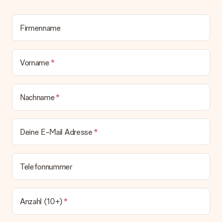
deinem MySurprise Account einsehen. Du kannst das
Geschenk also direkt beim Empfänger liefern lassen und es
bleibt eine echte Überraschung!
Firmenname
Vorname
Nachname
Deine E-Mail Adresse
Telefonnummer
Anzahl (10+)