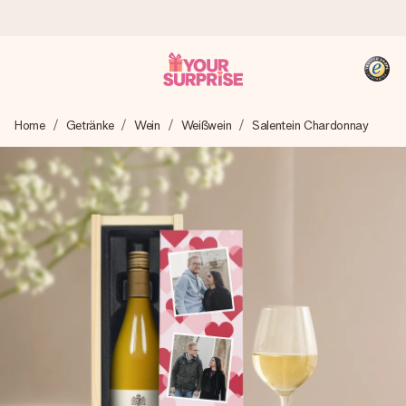
Heute bestellt, in 1 Werktag verschickt
Home
Getränke
Wein
Weißwein
Salentein Chardonnay
Wir bereiten dein Geschenk sorgfältig vor und schicken es
blitzschnell – damit du es genau zum richtigen Zeitpunkt
überreichen kannst, wenn es am meisten zählt.
4,8 (basierend auf +15.000 Bewertungen)
Unsere Geschenke begeistern. Kunden bewerten uns mit
4,8 bei Google Reviews (Gesamtergebnis aller Länder, in
die wir versenden).
+49 39292 929695