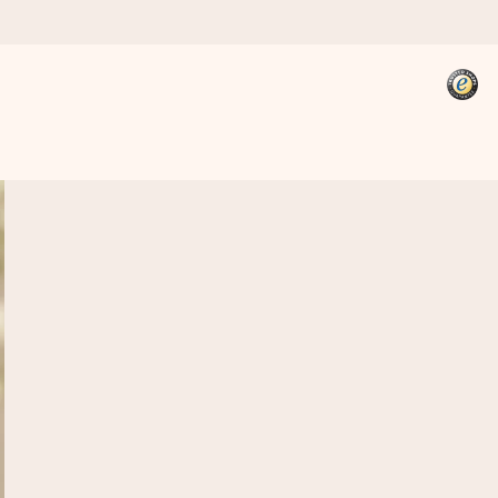
kannst, wenn es am meisten
den).