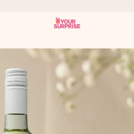
tzschnell – damit du es genau zum richtigen Zeitpunkt überreichen 
i Google Reviews (Gesamtergebnis aller Länder, in die wir versen