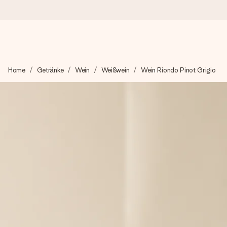
Heute bestellt, in 1 Werktag verschickt
Home
Getränke
Wein
Weißwein
Wein Riondo Pinot Grigio
Wir bereiten dein Geschenk sorgfältig vor und schicken es bli
zählt.
4,8 (basierend auf +15.000 Bewertungen)
Unsere Geschenke begeistern. Kunden bewerten uns mit 4,8 be
+49 39292 929695
Montag - Freitag : 8:30 - 17:00 Uhr
Samstag - Sonntag : 8:30 - 13:00 Uhr